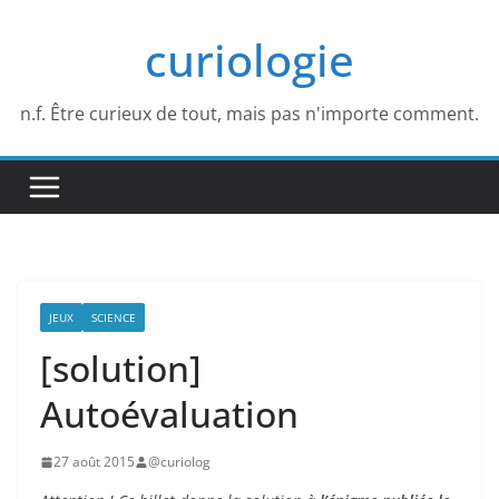
Passer
curiologie
au
contenu
n.f. Être curieux de tout, mais pas n'importe comment.
JEUX
SCIENCE
[solution]
Autoévaluation
27 août 2015
@curiolog