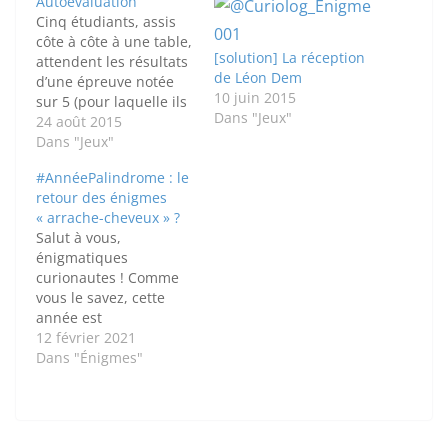
Autoévaluation
Cinq étudiants, assis
côte à côte à une table,
[solution] La réception
attendent les résultats
de Léon Dem
d’une épreuve notée
10 juin 2015
sur 5 (pour laquelle ils
Dans "Jeux"
étaient les seuls
24 août 2015
candidats).
Dans "Jeux"
L’examinateur entre
#AnnéePalindrome : le
dans la pièce, et
retour des énigmes
demande à chacun
« arrache-cheveux » ?
d’énoncer à autre voix
Salut à vous,
d'annoncer à haute
énigmatiques
voix combien il pense
curionautes ! Comme
avoir obtenu. Le
vous le savez, cette
candidat situé à…
année est
l'#AnnéePalindrome
12 février 2021
(si, si). Mais certains
Dans "Énigmes"
sont réticents à l'ajout
d'une myriade pour
jouir des merveilles de
la datation holocène...