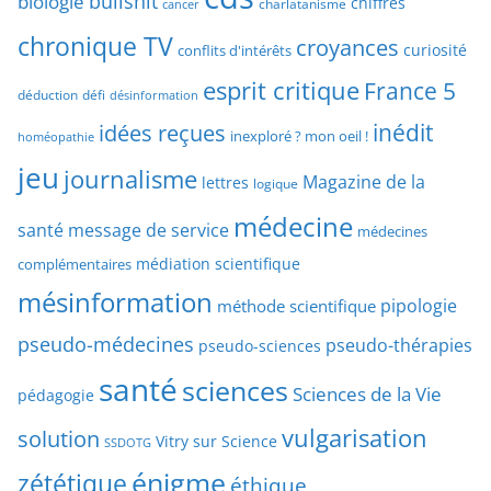
bullshit
biologie
chiffres
charlatanisme
a
cancer
c
r
chronique TV
croyances
h
curiosité
conflits d'intérêts
t
e
esprit critique
France 5
y
déduction
défi
désinformation
p
p
idées reçues
inédit
a
inexploré ? mon oeil !
homéopathie
e
r
jeu
d
journalisme
Magazine de la
lettres
logique
d
’
a
médecine
a
santé
message de service
médecines
t
r
médiation scientifique
complémentaires
e
t
mésinformation
pipologie
méthode scientifique
i
c
pseudo-médecines
pseudo-thérapies
pseudo-sciences
l
santé
sciences
e
Sciences de la Vie
pédagogie
s
vulgarisation
solution
Vitry sur Science
SSDOTG
énigme
zététique
éthique