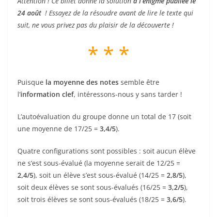
Attention ! Ce billet donne la solution
à l’énigme publiée le
24 août
! Essayez de la résoudre avant de lire le texte qui
suit, ne vous privez pas du plaisir de la découverte !
* * *
Puisque
la moyenne des notes
semble être
l’
information clef
, intéressons-nous y sans tarder !
L’autoévaluation du groupe donne un total de 17 (soit
une moyenne de 17/25 =
3,4/5
).
Quatre configurations sont possibles : soit aucun élève
ne s’est sous-évalué (la moyenne serait de 12/25 =
2,4/5
), soit un élève s’est sous-évalué (14/25 =
2,8/5
),
soit deux élèves se sont sous-évalués (16/25 =
3,2/5
),
soit trois élèves se sont sous-évalués (18/25 =
3,6/5
).