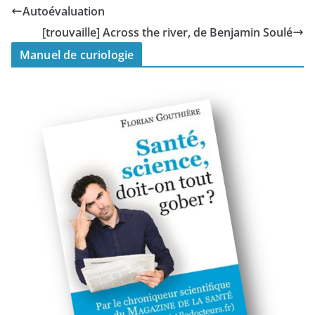
Je ne leur en veux pas,
Autoévaluation
et leur souhaite
[trouvaille] Across the river, de Benjamin Soulé
aujourd'hui un joyeux
Jour Palindrome dans
Manuel de curiologie
le calendrier
grégorien…