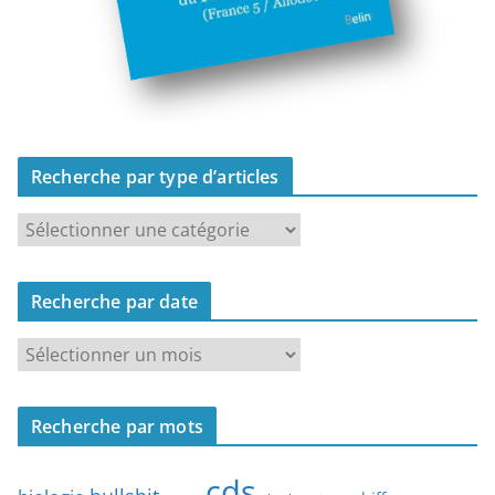
Recherche par type d’articles
R
e
c
Recherche par date
h
e
R
r
e
c
c
h
Recherche par mots
h
e
e
p
cds
r