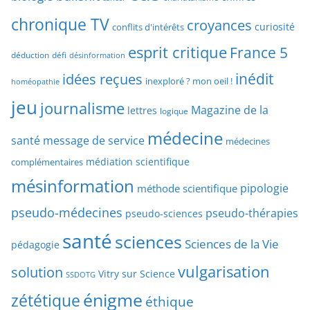
c
r
chronique TV
croyances
h
curiosité
conflits d'intérêts
t
e
esprit critique
France 5
y
déduction
défi
désinformation
p
p
idées reçues
inédit
a
inexploré ? mon oeil !
homéopathie
e
r
jeu
d
journalisme
Magazine de la
lettres
logique
d
’
a
médecine
a
santé
message de service
médecines
t
r
médiation scientifique
complémentaires
e
t
mésinformation
pipologie
méthode scientifique
i
c
pseudo-médecines
pseudo-thérapies
pseudo-sciences
l
santé
sciences
e
Sciences de la Vie
pédagogie
s
vulgarisation
solution
Vitry sur Science
SSDOTG
énigme
zététique
éthique