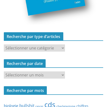
Recherche par type d’articles
R
e
c
Recherche par date
h
e
R
r
e
c
c
h
Recherche par mots
h
e
e
p
cds
r
bullshit
biologie
chiffres
charlatanisme
a
cancer