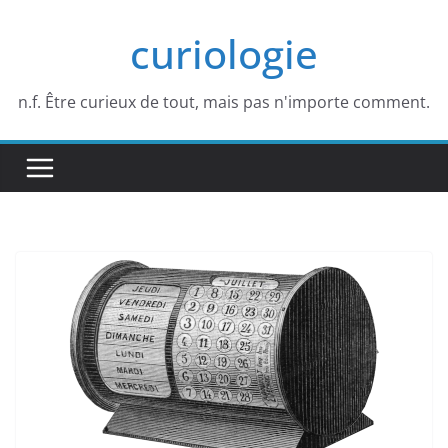
Passer
curiologie
au
contenu
n.f. Être curieux de tout, mais pas n'importe comment.