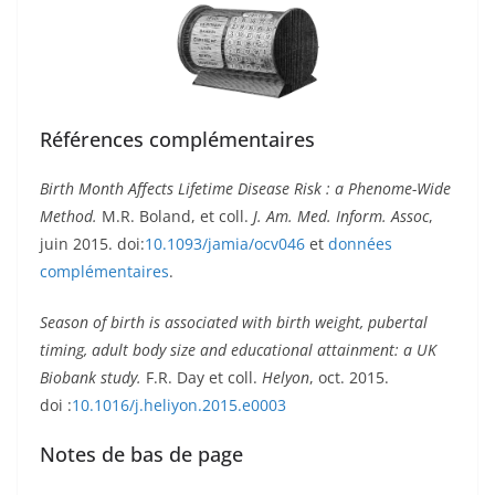
Références complémentaires
Birth Month Affects Lifetime Disease Risk : a Phenome-Wide
Method.
M.R. Boland, et coll.
J. Am. Med. Inform. Assoc
,
juin 2015. doi:
10.1093/jamia/ocv046
et
données
complémentaires
.
Season of birth is associated with birth weight, pubertal
timing, adult body size and educational attainment: a UK
Biobank study.
F.R. Day et coll.
Helyon
, oct. 2015.
doi :
10.1016/j.heliyon.2015.e0003
Notes de bas de page