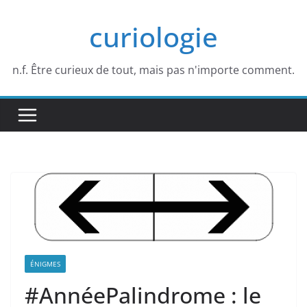
Passer
curiologie
au
contenu
n.f. Être curieux de tout, mais pas n'importe comment.
ÉNIGMES
#AnnéePalindrome : le