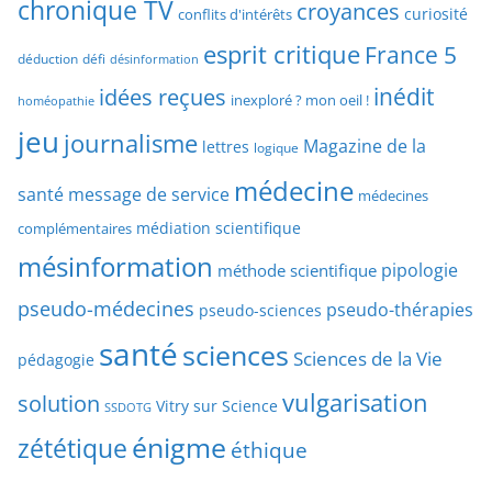
chronique TV
croyances
h
curiosité
conflits d'intérêts
t
e
esprit critique
France 5
y
déduction
défi
désinformation
p
p
idées reçues
inédit
a
inexploré ? mon oeil !
homéopathie
e
r
jeu
d
journalisme
Magazine de la
lettres
logique
d
’
a
médecine
a
santé
message de service
médecines
t
r
médiation scientifique
complémentaires
e
t
mésinformation
pipologie
méthode scientifique
i
c
pseudo-médecines
pseudo-thérapies
pseudo-sciences
l
santé
sciences
e
Sciences de la Vie
pédagogie
s
vulgarisation
solution
Vitry sur Science
SSDOTG
énigme
zététique
éthique