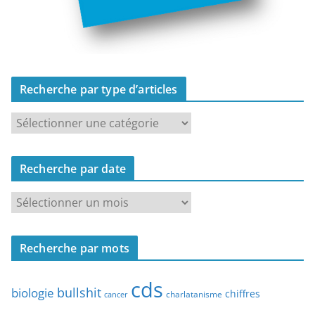
Recherche par type d’articles
R
e
c
Recherche par date
h
e
R
r
e
c
c
h
Recherche par mots
h
e
e
p
cds
r
bullshit
biologie
chiffres
charlatanisme
a
cancer
c
r