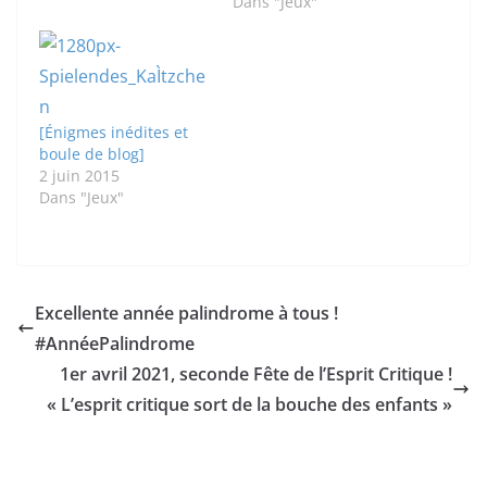
faire quelques
Dans "Jeux"
derniers petits
aménagements qui, je
l'espère, vous plairons
beaucoup... Je reviens
dans le courant de l'été
[Énigmes inédites et
pour une pendaison de
boule de blog]
crémaillère en bonne
2 juin 2015
et du forme ! D'ici là,
Dans "Jeux"
bon début…
Excellente année palindrome à tous !
#AnnéePalindrome
1er avril 2021, seconde Fête de l’Esprit Critique !
« L’esprit critique sort de la bouche des enfants »