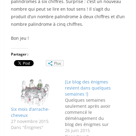
palindromes à six chiffres. Surprise : c’est un nouveau
nombre qui peut se lire en tout sens ! Il s’agit du
produit d’un nombre palindrome à deux chiffres et d’un
nombre palindrome à cinq chiffres.
Bon jeu !
Partager :
Plus
[Le blog des énigmes
revient dans quelques
semaines !]
Quelques semaines
seulement après avoir
Six mois d’arrache-
commencé le
cheveux
déménagement du
27 novembre 2015
blog des énigmes sur
Dans "Énigmes"
lemonde.fr, il me faut
26 juin 2015