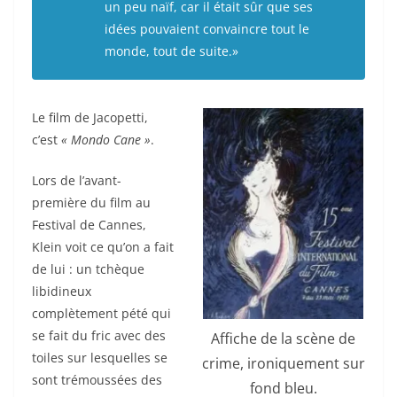
un peu naïf, car il était sûr que ses
idées pouvaient convaincre tout le
monde, tout de suite.»
Le film de Jacopetti,
c’est
« Mondo Cane »
.
Lors de l’avant-
première du film au
Festival de Cannes,
Klein voit ce qu’on a fait
de lui : un tchèque
libidineux
complètement pété qui
se fait du fric avec des
Affiche de la scène de
toiles sur lesquelles se
crime, ironiquement sur
sont trémoussées des
fond bleu.