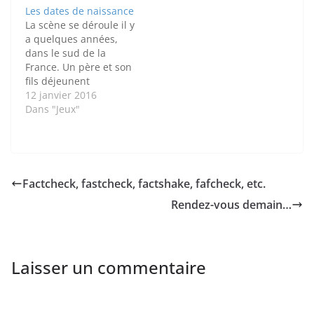
Les dates de naissance
La scène se déroule il y
a quelques années,
dans le sud de la
France. Un père et son
fils déjeunent
ensemble. –
12 janvier 2016
Aujourd’hui, c’est
Dans "Jeux"
l’anniversaire d’une de
mes amies", lance le
père. "En écrivant la
carte de vœux que je
vais lui remettre tout à
Factcheck, fastcheck, factshake, fafcheck, etc.
l’heure, je me suis…
Rendez-vous demain…
Laisser un commentaire