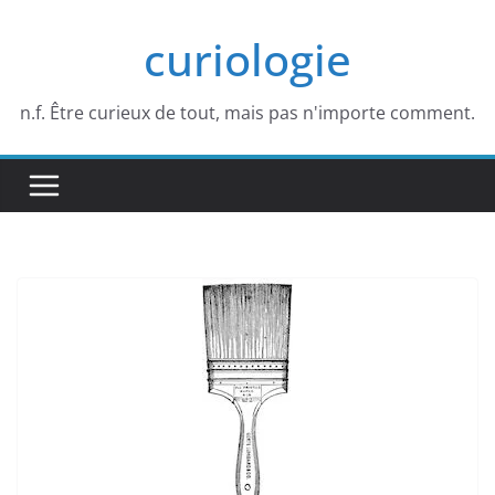
Passer
curiologie
au
contenu
n.f. Être curieux de tout, mais pas n'importe comment.