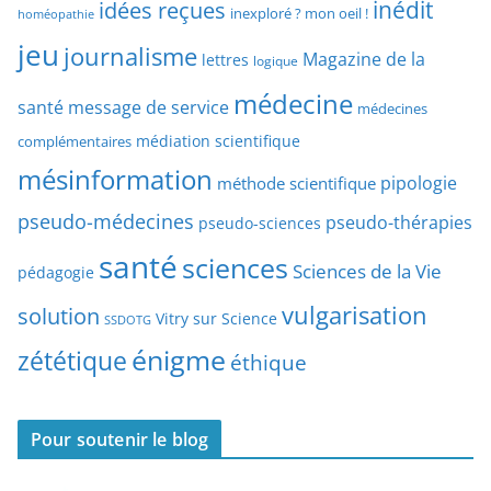
idées reçues
inédit
a
inexploré ? mon oeil !
homéopathie
e
r
jeu
d
journalisme
Magazine de la
lettres
logique
d
’
a
médecine
a
santé
message de service
médecines
t
r
médiation scientifique
complémentaires
e
t
mésinformation
pipologie
méthode scientifique
i
c
pseudo-médecines
pseudo-thérapies
pseudo-sciences
l
santé
sciences
e
Sciences de la Vie
pédagogie
s
vulgarisation
solution
Vitry sur Science
SSDOTG
énigme
zététique
éthique
Pour soutenir le blog