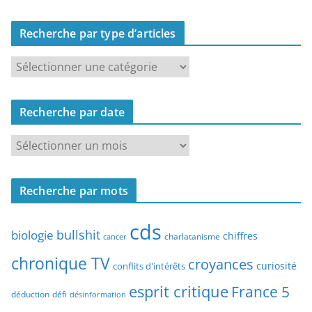
Recherche par type d’articles
R
e
c
Recherche par date
h
e
R
r
e
c
c
h
Recherche par mots
h
e
e
p
cds
r
bullshit
biologie
chiffres
charlatanisme
a
cancer
c
r
chronique TV
croyances
h
curiosité
conflits d'intérêts
t
e
esprit critique
France 5
y
déduction
défi
désinformation
p
p