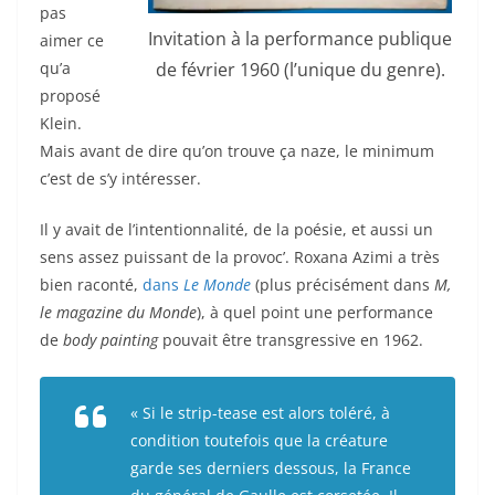
pas
Invitation à la performance publique
aimer ce
de février 1960 (l’unique du genre).
qu’a
proposé
Klein.
Mais avant de dire qu’on trouve ça naze, le minimum
c’est de s’y intéresser.
Il y avait de l’intentionnalité, de la poésie, et aussi un
sens assez puissant de la provoc’.
Roxana Azimi a très
bien raconté,
dans
Le Monde
(plus précisément dans
M,
le magazine du Monde
), à quel point une performance
de
body painting
pouvait être transgressive en 1962.
«
Si le strip-tease est alors toléré, à
condition toutefois que la créature
garde ses derniers dessous, la France