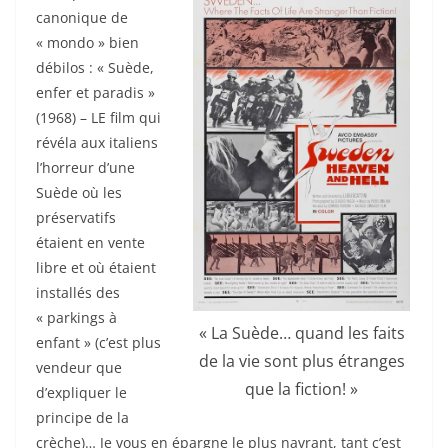
canonique de
« mondo » bien
débilos : « Suède,
enfer et paradis »
(1968) – LE film qui
révéla aux italiens
l’horreur d’une
Suède où les
préservatifs
étaient en vente
libre et où étaient
installés des
« parkings à
« La Suède… quand les faits
enfant » (c’est plus
de la vie sont plus étranges
vendeur que
que la fiction! »
d’expliquer le
principe de la
crèche)… Je vous en épargne le plus navrant, tant c’est