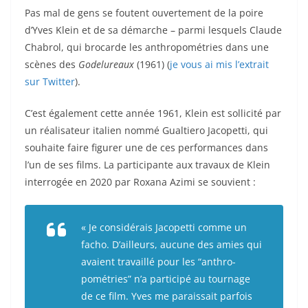
Pas mal de gens se foutent ouvertement de la poire
d’Yves Klein et de sa démarche – parmi lesquels Claude
Chabrol, qui brocarde les anthropométries dans une
scènes des
Godelureaux
(1961) (
je vous ai mis l’extrait
sur Twitter
).
C’est également cette année 1961, Klein est sollicité par
un réalisateur italien nommé Gualtiero Jacopetti, qui
souhaite faire figurer une de ces performances dans
l’un de ses films. La participante aux travaux de Klein
interrogée en 2020 par Roxana Azimi se souvient :
« Je considérais Jacopetti comme un
facho.
D’ailleurs, aucune des amies qui
avaient travaillé pour les “anthro­
pométries” n’a participé au tournage
de ce film. Yves me paraissait parfois