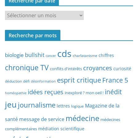
Recherche par date
h
e
R
r
e
c
c
h
Recherche par mots
h
e
e
p
cds
r
bullshit
biologie
chiffres
charlatanisme
a
cancer
c
r
chronique TV
croyances
h
curiosité
conflits d'intérêts
t
e
esprit critique
France 5
y
déduction
défi
désinformation
p
p
idées reçues
inédit
a
inexploré ? mon oeil !
homéopathie
e
r
jeu
d
journalisme
Magazine de la
lettres
logique
d
’
a
médecine
a
santé
message de service
médecines
t
r
médiation scientifique
complémentaires
e
t