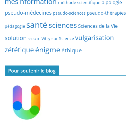
mésinformation
pipologie
méthode scientifique
i
c
pseudo-médecines
pseudo-thérapies
pseudo-sciences
l
santé
sciences
e
Sciences de la Vie
pédagogie
s
vulgarisation
solution
Vitry sur Science
SSDOTG
énigme
zététique
éthique
Pour soutenir le blog