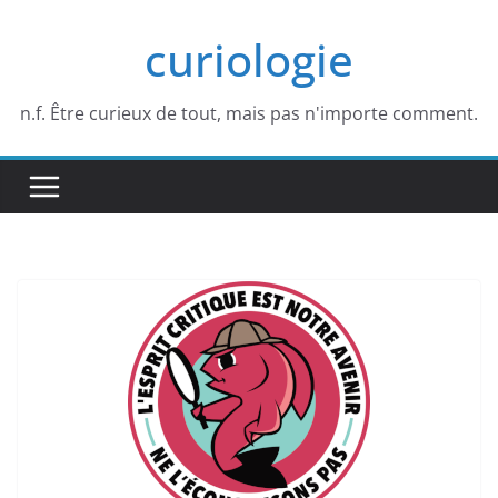
Passer
curiologie
au
contenu
n.f. Être curieux de tout, mais pas n'importe comment.