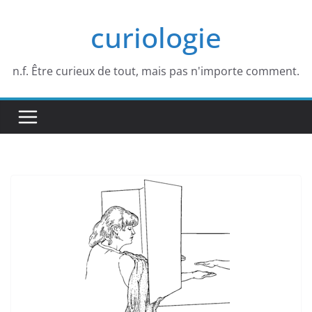
Passer
curiologie
au
contenu
n.f. Être curieux de tout, mais pas n'importe comment.