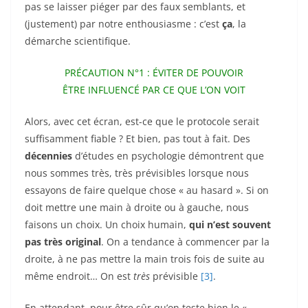
pas se laisser piéger par des faux semblants, et
(justement) par notre enthousiasme : c’est
ça
, la
démarche scientifique.
PRÉCAUTION N°1 : ÉVITER DE POUVOIR
ÊTRE INFLUENCÉ PAR CE QUE L’ON VOIT
Alors, avec cet écran, est-ce que le protocole serait
suffisamment fiable ? Et bien, pas tout à fait. Des
décennies
d’études en psychologie démontrent que
nous sommes très, très prévisibles lorsque nous
essayons de faire quelque chose « au hasard ». Si on
doit mettre une main à droite ou à gauche, nous
faisons un choix. Un choix humain,
qui n’est souvent
pas très original
. On a tendance à commencer par la
droite, à ne pas mettre la main trois fois de suite au
même endroit… On est
très
prévisible
[3]
.
En attendant, pour être sûr qu’on teste bien le «