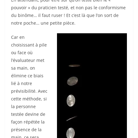
pouvoir » du praticien testé, et non pas le conformisme
du binôme… il faut ruser ! Et c’est là que l’on sort de
notre poche… une petite pièce.
Car en
choisissant à pile
ou face où
l’évaluateur met
sa main, on
élimine ce biais
lié à notre
prévisibilité. Avec
cette méthode, si
la personne
testée devine de
façon répétée la
présence de la
main, ce sera