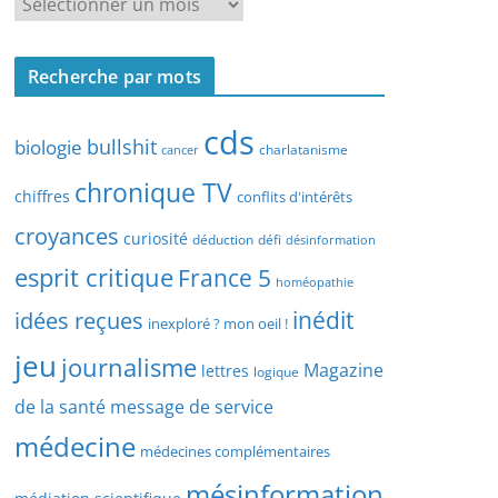
R
r
e
c
c
h
Recherche par mots
h
e
e
p
cds
r
bullshit
biologie
charlatanisme
a
cancer
c
r
chronique TV
h
chiffres
conflits d'intérêts
t
e
croyances
y
curiosité
déduction
défi
désinformation
p
p
esprit critique
France 5
a
homéopathie
e
r
idées reçues
inédit
d
inexploré ? mon oeil !
d
’
jeu
journalisme
a
Magazine
lettres
logique
a
t
r
de la santé
message de service
e
t
médecine
médecines complémentaires
i
c
mésinformation