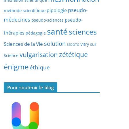
médiation scientifique
l
pseudo-
pipologie
méthode scientifique
e
s
médecines
pseudo-
pseudo-sciences
santé
sciences
thérapies
pédagogie
solution
Sciences de la Vie
Vitry sur
SSDOTG
zététique
vulgarisation
Science
énigme
éthique
Pour soutenir le blog