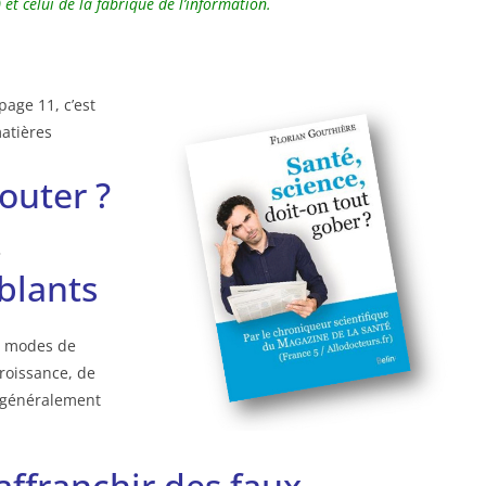
 et celui de la fabrique de l’information.
age 11, c’est
matières
outer ?
»
blants
s modes de
roissance, de
t généralement
affranchir des faux-