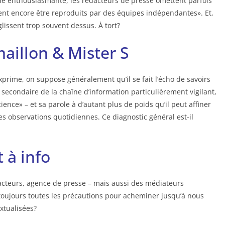
de enthousiasmante, les rédacteurs de presse omettent parfois
vent encore être reproduits par des équipes indépendantes». Et,
 glissent trop souvent dessus. À tort?
aillon & Mister S
prime, on suppose généralement qu’il se fait l’écho de savoirs
secondaire de la chaîne d’information particulièrement vigilant,
ience» – et sa parole à d’autant plus de poids qu’il peut affiner
es observations quotidiennes. Ce diagnostic général est-il
à info
dacteurs, agence de presse – mais aussi des médiateurs
 toujours toutes les précautions pour acheminer jusqu’à nous
xtualisées?