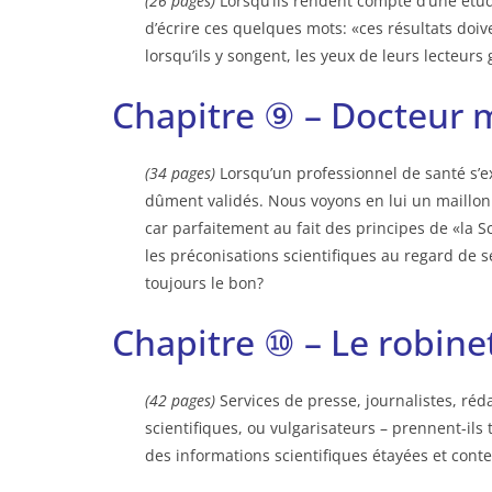
(26 pages)
Lorsqu’ils rendent compte d’une étu
d’écrire ces quelques mots: «ces résultats doi
lorsqu’ils y songent, les yeux de leurs lecteurs
Chapitre ⑨ – Docteur m
(34 pages)
Lorsqu’un professionnel de santé s’ex
dûment validés. Nous voyons en lui un maillon 
car parfaitement au fait des principes de «la Sc
les préconisations scientifiques au regard de s
toujours le bon?
Chapitre ⑩ – Le robinet 
(42 pages)
Services de presse, journalistes, ré
scientifiques, ou vulgarisateurs – prennent-ils
des informations scientifiques étayées et conte