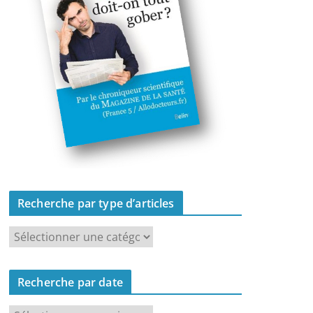
Recherche par type d’articles
R
e
c
Recherche par date
h
e