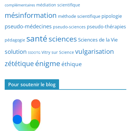
r
médiation scientifique
complémentaires
e
t
mésinformation
pipologie
méthode scientifique
i
c
pseudo-médecines
pseudo-thérapies
pseudo-sciences
l
santé
sciences
e
Sciences de la Vie
pédagogie
s
vulgarisation
solution
Vitry sur Science
SSDOTG
énigme
zététique
éthique
Pour soutenir le blog