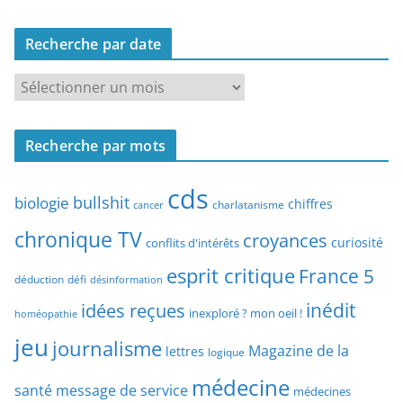
e
c
Recherche par date
h
e
R
r
e
c
c
h
Recherche par mots
h
e
e
p
cds
r
bullshit
biologie
chiffres
charlatanisme
a
cancer
c
r
chronique TV
croyances
h
curiosité
conflits d'intérêts
t
e
esprit critique
France 5
y
déduction
défi
désinformation
p
p
idées reçues
inédit
a
inexploré ? mon oeil !
homéopathie
e
r
jeu
d
journalisme
Magazine de la
lettres
logique
d
’
a
médecine
a
santé
message de service
médecines
t