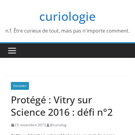
Passer
curiologie
au
contenu
n.f. Être curieux de tout, mais pas n'importe comment.
ÉNIGMES
Protégé : Vitry sur
Science 2016 : défi n°2
23 novembre 2015
@curiolog