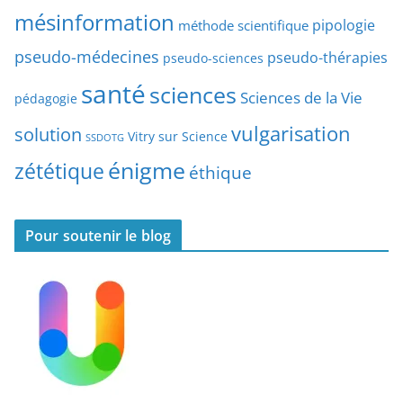
t
mésinformation
pipologie
méthode scientifique
i
c
pseudo-médecines
pseudo-thérapies
pseudo-sciences
l
santé
sciences
e
Sciences de la Vie
pédagogie
s
vulgarisation
solution
Vitry sur Science
SSDOTG
énigme
zététique
éthique
Pour soutenir le blog