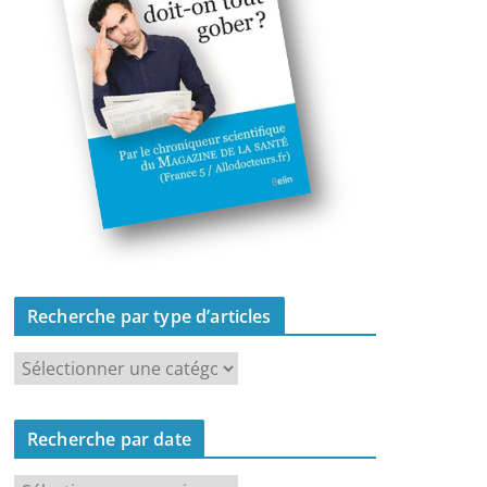
Recherche par type d’articles
R
e
c
Recherche par date
h
e