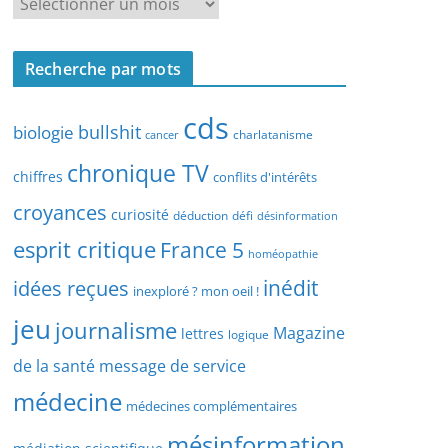
R
r
e
c
c
h
Recherche par mots
h
e
e
p
cds
r
bullshit
biologie
charlatanisme
a
cancer
c
r
chronique TV
h
chiffres
conflits d'intérêts
t
e
croyances
y
curiosité
déduction
défi
désinformation
p
p
esprit critique
France 5
a
homéopathie
e
r
idées reçues
inédit
d
inexploré ? mon oeil !
d
’
jeu
journalisme
a
Magazine
lettres
logique
a
t
r
de la santé
message de service
e
t
médecine
médecines complémentaires
i
c
mésinformation