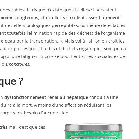
ésirables, le risque n’existe que si celles-ci persistent
amment longtemps
, et qu’elles y
circulent assez librement
nt des effets biologiques perceptibles, ou même détectables.
t toutefois l’élimination rapide des déchets de l’organisme
re peau par la transpiration…). Mais voilà : si l’on en croit les
canaux par lesquels fluides et déchets organiques sont peu à
rop », « se fatiguent » ou « se bouchent ». Les spécialistes de
 d’
émonctoires
.
ique ?
Un
dysfonctionnement rénal ou hépatique
conduit à une
duire à la mort. À moins d’une affection réduisant les
 corps sans besoin d’aucune aide !
très
mal, c’est que ces