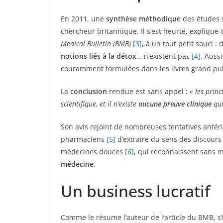
En 2011, une
synthèse méthodique
des études s
chercheur britannique. Il s’est heurté, explique-t
Medical Bulletin (BMB)
[3]
, à un tout petit souci :
notions liés à la détox
… n’existent pas
[4]
. Aussi
couramment formulées dans les livres grand publ
La
conclusion
rendue est sans appel :
« les princ
scientifique, et il n’existe
aucune preuve clinique
qui
Son avis rejoint de nombreuses tentatives anté
pharmaciens
[5]
d’extraire du sens des discours
médecines douces
[6]
, qui reconnaissent sans m
médecine
.
Un business lucratif
Comme le résume l’auteur de l’article du BMB, s’i