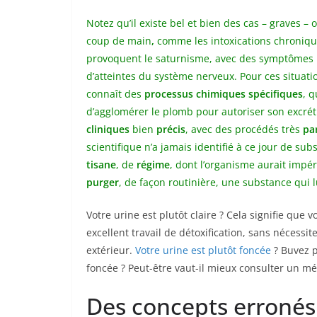
Notez qu’il existe bel et bien des cas – graves – 
coup de main
,
comme les intoxications chroniqu
provoquent le
saturnisme
, avec des symptômes l
d’atteintes du système nerveux. Pour ces situat
connaît des
processus chimiques spécifiques
, 
d’agglomérer le plomb pour autoriser son excréti
cliniques
bien
précis
, avec des procédés très
par
scientifique n’a jamais identifié à ce jour de su
tisane
, de
régime
, dont l’organisme aurait impé
purger
, de façon routinière, une substance qui lu
Votre urine est plutôt claire ? Cela signifie que v
excellent travail de détoxification, sans nécessit
extérieur.
Votre urine est plutôt foncée
? Buvez p
foncée ? Peut-être vaut-il mieux consulter un m
Des concepts erronés