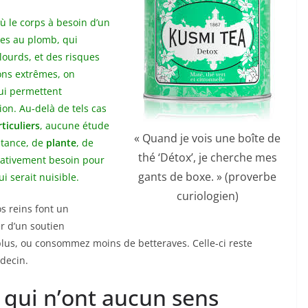
où le corps à besoin d’un
es au plomb, qui
ourds, et des risques
ions extrêmes, on
qui permettent
on. Au-delà de tels cas
ticuliers
, aucune étude
« Quand je vois une boîte de
bstance, de
plante
, de
thé ‘Détox’, je cherche mes
rativement besoin pour
gants de boxe. » (proverbe
i serait nuisible.
curiologien)
os reins font un
er d’un soutien
lus, ou consommez moins de betteraves. Celle-ci reste
édecin.
 qui n’ont aucun sens