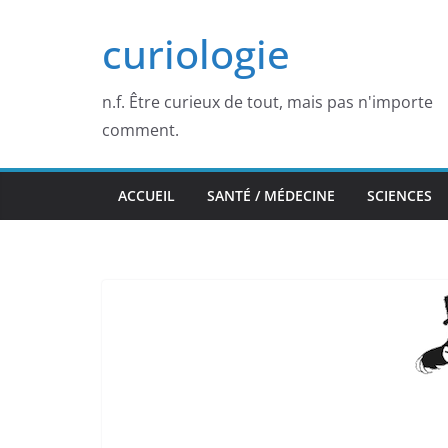
Passer
curiologie
au
contenu
n.f. Être curieux de tout, mais pas n'importe
comment.
ACCUEIL
SANTÉ / MÉDECINE
SCIENCES