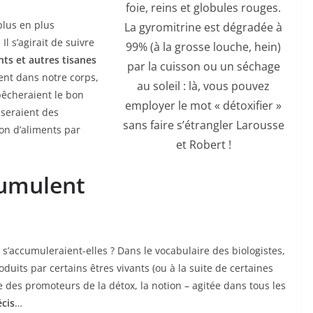
foie, reins et globules rouges.
plus en plus
La gyromitrine est dégradée à
. Il s’agirait de suivre
99% (à la grosse louche, hein)
nts et autres tisanes
par la cuisson ou un séchage
ent dans notre corps,
au soleil : là, vous pouvez
pêcheraient le bon
employer le mot « détoxifier »
seraient des
sans faire s’étrangler Larousse
on d’aliments par
et Robert !
cumulent
 s’accumuleraient-elles ? Dans le vocabulaire des biologistes,
duits par certains êtres vivants (ou à la suite de certaines
 des promoteurs de la détox, la notion – agitée dans tous les
cis
…