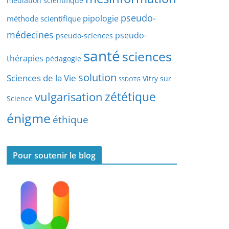
médiation scientifique
l
pseudo-
pipologie
méthode scientifique
e
s
médecines
pseudo-
pseudo-sciences
santé
sciences
thérapies
pédagogie
solution
Sciences de la Vie
Vitry sur
SSDOTG
zététique
vulgarisation
Science
énigme
éthique
Pour soutenir le blog