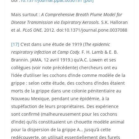
doi :
10.1371/journal.ppat.0030151
[pdf]
Mais surtout :
A Comprehensive Breath Plume Model for
Disease Transmission via Expiratory Aerosols.
S.K. Halloran
et al.
PLoS ONE
, 2012. doi:10.1371/journal.pone.0037088
[17]
C’est dans une étude de 1919 (
The epidemic
respiratory infection at Camp Cody
. F. H. Lamb & E. B.
Brannin. JAMA, 12 avril 1919.) qu’A.C. Lowen et ses
collègues (voir note précédente) chercheurs ont eu
l’idée d’utiliser les cochons d’inde comme modèle de la
grippe : selon cette étude, des cochons d’indes étaient
morts de la grippe dans une colonie pénitentiaire au
Nouveau Mexique, pendant une épidémie, à la
stupéfaction de leurs propriétaires. Des expérience
sont confirmé (malheureusement pour les cochons
d’inde) qu’ils constituaient un chouette modèle animal
pour la dispersion de la grippe A… Jusqu’à cette
redécouverte, on utilisait essentiellement des furets