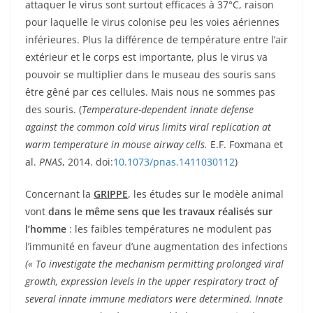
attaquer le virus sont surtout efficaces à 37°C, raison
pour laquelle le virus colonise peu les voies aériennes
inférieures. Plus la différence de température entre l’air
extérieur et le corps est importante, plus le virus va
pouvoir se multiplier dans le museau des souris sans
être gêné par ces cellules. Mais nous ne sommes pas
des souris. (
Temperature-dependent innate defense
against the common cold virus limits viral replication at
warm temperature in mouse airway cells.
E.F. Foxmana et
al.
PNAS
, 2014. doi:
10.1073/pnas.1411030112
)
Concernant la
GRIPPE
, les études sur le modèle animal
vont
dans le même sens que les travaux réalisés sur
l’homme
: les faibles températures ne modulent pas
l’immunité en faveur d’une augmentation des infections
(« To investigate the mechanism permitting prolonged viral
growth, expression levels in the upper respiratory tract of
several innate immune mediators were determined. Innate