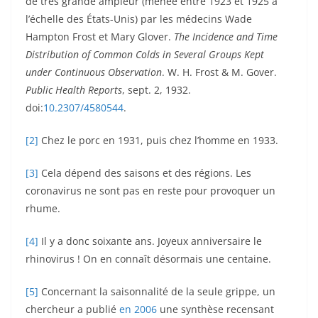
de très grande ampleur (menée entre 1923 et 1925 à
l’échelle des États-Unis) par les médecins Wade
Hampton Frost et Mary Glover.
The Incidence and Time
Distribution of Common Colds in Several Groups Kept
under Continuous Observation
. W. H. Frost & M. Gover.
Public Health Reports
, sept. 2, 1932.
doi:
10.2307/4580544
.
[2]
Chez le porc en 1931, puis chez l’homme en 1933.
[3]
Cela dépend des saisons et des régions. Les
coronavirus ne sont pas en reste pour provoquer un
rhume.
[4]
Il y a donc soixante ans. Joyeux anniversaire le
rhinovirus ! On en connaît désormais une centaine.
[5]
Concernant la saisonnalité de la seule grippe, un
chercheur a publié
en 2006
une synthèse recensant