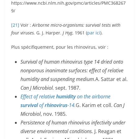
https://www.ncbi.nlm.nih.gov/pmc/articles/PMC368267
9/
[21]
Voir :
Airborne micro-organisms: survival tests with
four viruses.
G. J. Harper.
J Hyg
, 1961 (
par ici
).
Plus spécifiquement, pour les rhinovirus, voir :
Survival
of human rhinovirus type 14 dried onto
nonporous inanimate surfaces: effect of relative
humidity and suspending medium.
A. Sattar et al.
Can J Microbiol.
sept. 1987.
Effect of relative
humidity
on the airborne
survival
of
rhinovirus
-14.
G. Karim et coll.
Can J
Microbiol
, nov. 1985.
Persistence of human rhinovirus infectivity under
diverse environmental conditions.
J. Reagan et