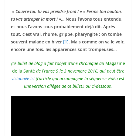
« Couvre-toi, tu vas prendre froid ! » « Ferme ton bouton,
tu vas attraper la mort ! »
… Nous l’avons tous entendu,
et nous l’avons tous probablement déjà dit. Après
tout, c’est vrai, rhume, grippe, pharyngite : on tombe
souvent malade en hiver
[1]
. Mais comme on va le voir,
encore une fois, les apparences sont trompeuses…
(ce billet de blog a fait l’objet d’une chronique au
Magazine
de la Santé
de France 5 le 3 novembre 2016, qui peut être
visionnée ici
(l’article qui accompagne la séquence vidéo est
une version allégée de ce billet), ou ci-dessous.