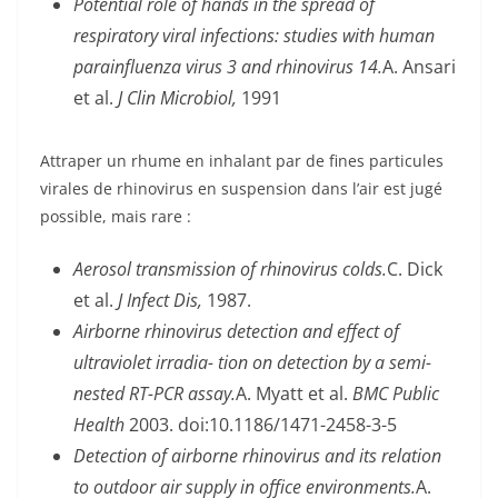
Potential role of hands in the spread of
respiratory viral infections: studies with human
parainfluenza virus 3 and rhinovirus 14.
A. Ansari
et al.
J Clin Microbiol,
1991
Attraper un rhume en inhalant par de fines particules
virales de rhinovirus en suspension dans l’air est jugé
possible, mais rare :
Aerosol transmission of rhinovirus colds.
C. Dick
et al.
J Infect Dis,
1987.
Airborne rhinovirus detection and effect of
ultraviolet irradia- tion on detection by a semi-
nested RT-PCR assay.
A. Myatt et al.
BMC Public
Health
2003. doi:10.1186/1471-2458-3-5
Detection of airborne rhinovirus and its relation
to outdoor air supply in office environments.
A.