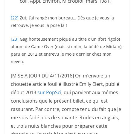
coll. Appl. Environ. Microbiol. mars 1981.
[22]
Zut, j’ai rangé mon bureau… Dès que je vous la
retrouve, je vous la pose là !
[23]
Gag honteusement piqué au titre d’un (fort rigolo)
album de Game Over (mais si enfin, la bédé de Midam),
paru en 2012 et entrevu le mois dernier chez mon
neveu.
[MISE-À-JOUR DU 4/11/2016] On m’envoie un
chouette article fouillé illustré Emily Elert, publié
début 2013
sur PopSci
, qui parvient aux mêmes
conclusions que le présent billet, ce qui est
rassurant. Par contre, compte tenu du fait que je
me suis fadé plus de soixante études en anglais,
et trois nuits blanches pour préparer cette