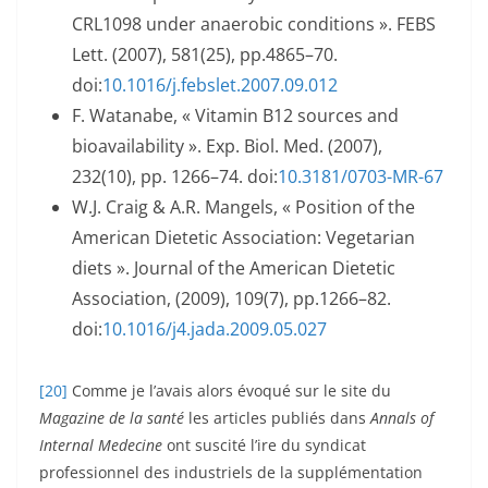
CRL1098 under anaerobic conditions ». FEBS
Lett. (2007), 581(25), pp.4865–70.
doi:
10.1016/j.febslet.2007.09.012
F. Watanabe, « Vitamin B12 sources and
bioavailability ». Exp. Biol. Med. (2007),
232(10), pp. 1266–74. doi:
10.3181/0703-MR-67
W.J. Craig & A.R. Mangels, « Position of the
American Dietetic Association: Vegetarian
diets ». Journal of the American Dietetic
Association, (2009), 109(7), pp.1266–82.
doi:
10.1016/j4.jada.2009.05.027
[20]
Comme je l’avais alors évoqué sur le site du
Magazine de la santé
les articles publiés dans
Annals of
Internal Medecine
ont suscité l’ire du syndicat
professionnel des industriels de la supplémentation