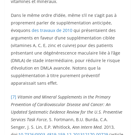
vitamines et minéraux.
Dans le même ordre d’idée, même s’il ne s’agit pas à
proprement parler de supplémentation anticipée,
évoquons
des travaux de 2010
qui présentaient
des
arguments en faveur d’une supplémentation ciblée
(
vitamines A, C, E, zinc et cuivre)
pour des patients
présentant une dégénérescence maculaire liée à l’âge
(DMLA) de stade intermédiaire, pour
réduire le risque
d’évolution en DMLA avancée. Notons que la
supplémentation à titre purement préventif
apparaissait sans effet.
[7]
Vitamin and Mineral Supplements in the Primary
Prevention of Cardiovascular Disease and Cancer: An
Updated Systematic Evidence Review for the U.S. Preventive
Services Task Force
, S. Fortmann, B.U. Burda, C.A.
Senger, J. S. Lin, E.P. Whitlock,
Ann Intern Med.
2013,
doi:
10.7326/0003-4819-159-12-201312170-00729
(article