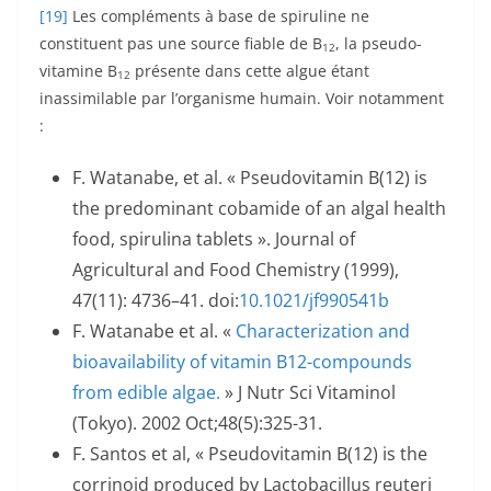
[19]
Les compléments à base de spiruline ne
constituent pas une source fiable de B
, la pseudo-
12
vitamine B
présente dans cette algue étant
12
inassimilable par l’organisme humain. Voir notamment
:
F. Watanabe, et al. « Pseudovitamin B(12) is
the predominant cobamide of an algal health
food, spirulina tablets ». Journal of
Agricultural and Food Chemistry (1999),
47(11): 4736–41. doi:
10.1021/jf990541b
F. Watanabe et al. «
Characterization and
bioavailability of vitamin B12-compounds
from edible algae.
» J Nutr Sci Vitaminol
(Tokyo). 2002 Oct;48(5):325-31.
F. Santos et al, « Pseudovitamin B(12) is the
corrinoid produced by Lactobacillus reuteri