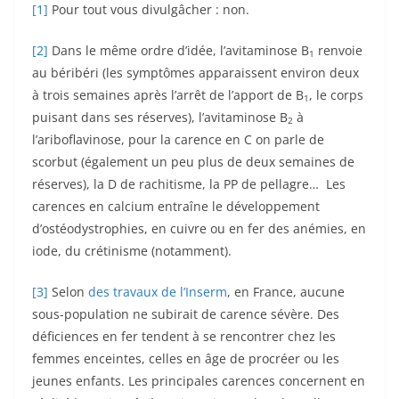
[1]
Pour tout vous divulgâcher : non.
[2]
Dans le même ordre d’idée, l’avitaminose B
renvoie
1
au béribéri (les symptômes apparaissent environ deux
à trois semaines après l’arrêt de l’apport de B
, le corps
1
puisant dans ses réserves), l’avitaminose B
à
2
l’ariboflavinose, pour la carence en C on parle de
scorbut (également un peu plus de deux semaines de
réserves), la D de rachitisme, la PP de pellagre… Les
carences en calcium entraîne le développement
d’ostéodystrophies, en cuivre ou en fer des anémies, en
iode, du crétinisme (notamment).
[3]
Selon
des travaux de l’Inserm
, en France, aucune
sous-population ne subirait de carence sévère. Des
déficiences en fer tendent à se rencontrer chez les
femmes enceintes, celles en âge de procréer ou les
jeunes enfants. Les principales carences concernent en