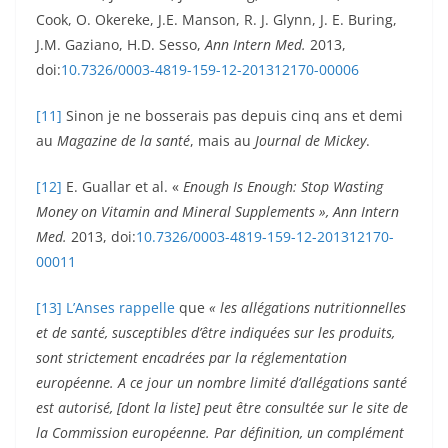
Cook, O. Okereke, J.E. Manson, R. J. Glynn, J. E. Buring,
J.M. Gaziano, H.D. Sesso,
Ann Intern Med.
2013,
doi:
10.7326/0003-4819-159-12-201312170-00006
[11]
Sinon je ne bosserais pas depuis cinq ans et demi
au
Magazine de la santé
, mais au
Journal de Mickey
.
[12]
E. Guallar et al. «
Enough Is Enough: Stop Wasting
Money on Vitamin and Mineral Supplements »,
Ann Intern
Med.
2013, doi:
10.7326/0003-4819-159-12-201312170-
00011
[13]
L’Anses rappelle
que
« les allégations nutritionnelles
et de santé, susceptibles d’être indiquées sur les produits,
sont strictement encadrées par la réglementation
européenne. A ce jour un nombre limité d’allégations santé
est autorisé, [dont la liste] peut être consultée sur le site de
la Commission européenne. Par définition, un complément