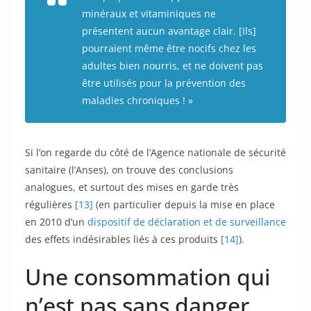
minéraux et vitaminiques ne
présentent aucun avantage clair. [Ils]
pourraient même être nocifs chez les
adultes bien nourris, et ne doivent pas
être utilisés pour la prévention des
maladies chroniques ! »
Si l’on regarde du côté de l’Agence nationale de sécurité
sanitaire (l’Anses), on trouve des conclusions
analogues, et surtout des mises en garde très
régulières
[13]
(en particulier depuis la mise en place
en 2010 d’un
dispositif de déclaration et de surveillance
des effets indésirables liés à ces produits
[14]
).
Une consommation qui
n’est pas sans danger