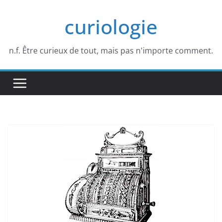
Passer
curiologie
au
contenu
n.f. Être curieux de tout, mais pas n'importe comment.