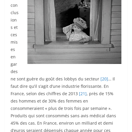
con
clus
ion
s et
ces
mis
es
en
gar
des
ne sont guère du goût des lobbys du secteur
[20]
… Il
faut dire qu’il s’agit d’une industrie florissante. En
France, selon des chiffres de 2013
[21]
, près de 15%
des hommes et de 30% des femmes en
consommeraient « plus de trois fois par semaine ».
Produits qui sont consommés sans avis médical dans
45% des cas. En France, environ un milliard et demi
d’euros seraient dépensés chaque année pour ces