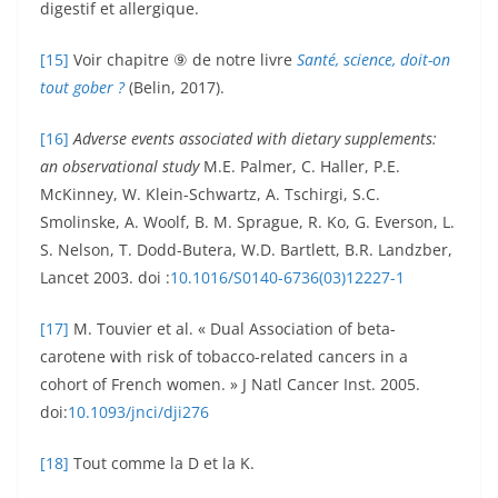
digestif et allergique.
[15]
Voir chapitre ⑨ de notre livre
Santé, science, doit-on
tout gober ?
(Belin, 2017).
[16]
Adverse events associated with dietary supplements:
an observational study
M.E. Palmer, C. Haller, P.E.
McKinney, W. Klein-Schwartz, A. Tschirgi, S.C.
Smolinske, A. Woolf, B. M. Sprague, R. Ko, G. Everson, L.
S. Nelson, T. Dodd-Butera, W.D. Bartlett, B.R. Landzber,
Lancet 2003. doi :
10.1016/S0140-6736(03)12227-1
[17]
M. Touvier et al. « Dual Association of beta-
carotene with risk of tobacco-related cancers in a
cohort of French women. » J Natl Cancer Inst. 2005.
doi:
10.1093/jnci/dji276
[18]
Tout comme la D et la K
.