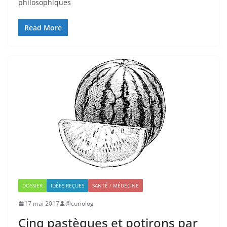
philosophiques
Read More
DOSSIER
IDÉES REÇUES
SANTÉ / MÉDECINE
17 mai 2017
@curiolog
Cinq pastèques et potirons par