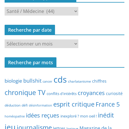
R
e
c
Recherche par date
h
e
R
r
e
c
c
h
Recherche par mots
h
e
e
p
cds
r
bullshit
biologie
chiffres
charlatanisme
a
cancer
c
r
chronique TV
croyances
h
curiosité
conflits d'intérêts
t
e
esprit critique
France 5
y
déduction
défi
désinformation
p
p
idées reçues
inédit
a
inexploré ? mon oeil !
homéopathie
e
r
jeu
d
journalisme
Magazine de la
lettres
logique