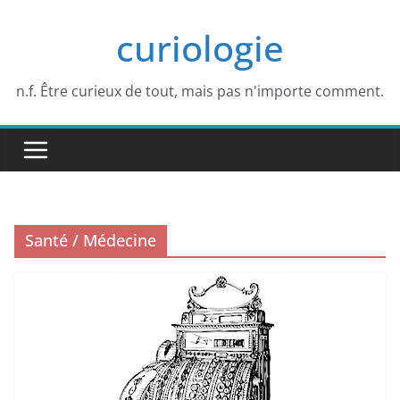
Passer
curiologie
au
contenu
n.f. Être curieux de tout, mais pas n'importe comment.
Santé / Médecine