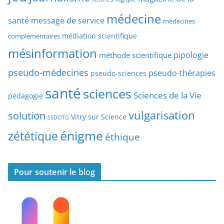
d
’
a
médecine
a
santé
message de service
médecines
t
r
médiation scientifique
complémentaires
e
t
mésinformation
pipologie
méthode scientifique
i
c
pseudo-médecines
pseudo-thérapies
pseudo-sciences
l
santé
sciences
e
Sciences de la Vie
pédagogie
s
vulgarisation
solution
Vitry sur Science
SSDOTG
énigme
zététique
éthique
Pour soutenir le blog