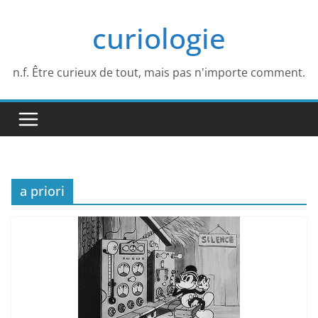
Passer
curiologie
au
contenu
n.f. Être curieux de tout, mais pas n'importe comment.
a priori