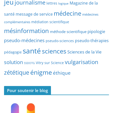
jeu
d
journalisme
Magazine de la
lettres
logique
d
’
a
médecine
a
santé
message de service
médecines
t
r
médiation scientifique
complémentaires
e
t
mésinformation
pipologie
méthode scientifique
i
c
pseudo-médecines
pseudo-thérapies
pseudo-sciences
l
santé
sciences
e
Sciences de la Vie
pédagogie
s
vulgarisation
solution
Vitry sur Science
SSDOTG
énigme
zététique
éthique
Pour soutenir le blog