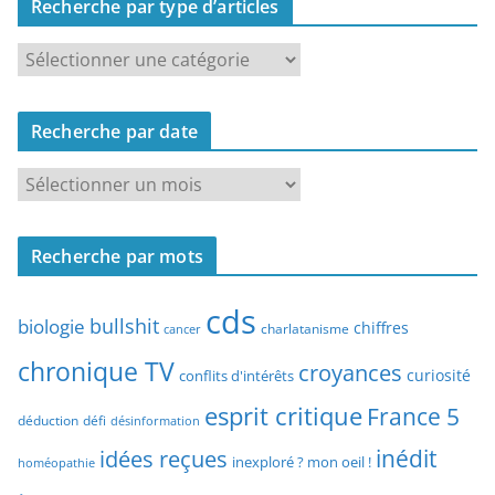
Recherche par type d’articles
R
e
c
Recherche par date
h
e
R
r
e
c
c
h
Recherche par mots
h
e
e
p
cds
r
bullshit
biologie
chiffres
charlatanisme
a
cancer
c
r
chronique TV
croyances
h
curiosité
conflits d'intérêts
t
e
esprit critique
France 5
y
déduction
défi
désinformation
p
p
idées reçues
inédit
a
inexploré ? mon oeil !
homéopathie
e
r