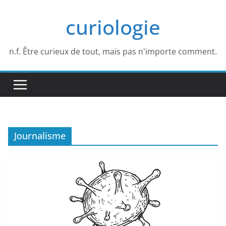
Passer
curiologie
au
contenu
n.f. Être curieux de tout, mais pas n'importe comment.
Journalisme