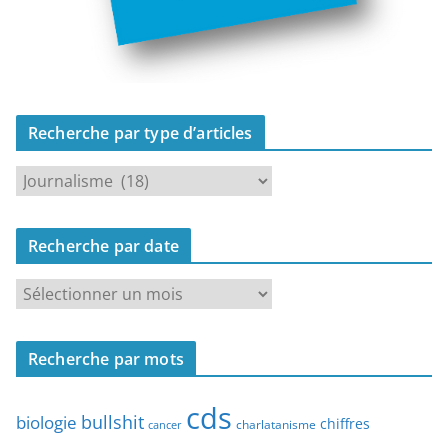
Recherche par type d’articles
R
e
c
Recherche par date
h
e
R
r
e
c
c
h
Recherche par mots
h
e
e
p
cds
r
bullshit
biologie
chiffres
charlatanisme
a
cancer
c