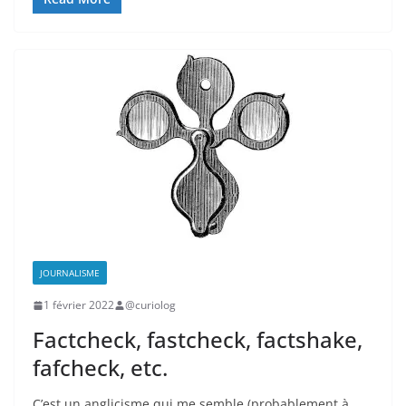
JOURNALISME
1 février 2022
@curiolog
Factcheck, fastcheck, factshake,
fafcheck, etc.
C’est un anglicisme qui me semble (probablement à