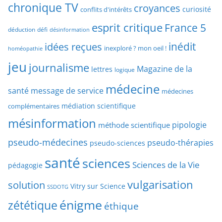
r
chronique TV
croyances
h
curiosité
conflits d'intérêts
t
e
esprit critique
France 5
y
déduction
défi
désinformation
p
p
idées reçues
inédit
a
inexploré ? mon oeil !
homéopathie
e
r
jeu
d
journalisme
Magazine de la
lettres
logique
d
’
a
médecine
a
santé
message de service
médecines
t
r
médiation scientifique
complémentaires
e
t
mésinformation
pipologie
méthode scientifique
i
c
pseudo-médecines
pseudo-thérapies
pseudo-sciences
l
santé
sciences
e
Sciences de la Vie
pédagogie
s
vulgarisation
solution
Vitry sur Science
SSDOTG
énigme
zététique
éthique