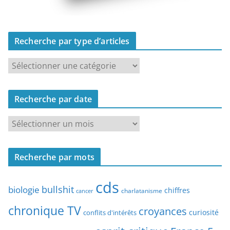
Recherche par type d’articles
R
e
c
Recherche par date
h
e
R
r
e
c
c
h
Recherche par mots
h
e
e
p
cds
r
bullshit
biologie
chiffres
charlatanisme
a
cancer
c
r
chronique TV
croyances
h
curiosité
conflits d'intérêts
t
e