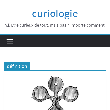
Passer
curiologie
au
contenu
n.f. Être curieux de tout, mais pas n'importe comment.
définition