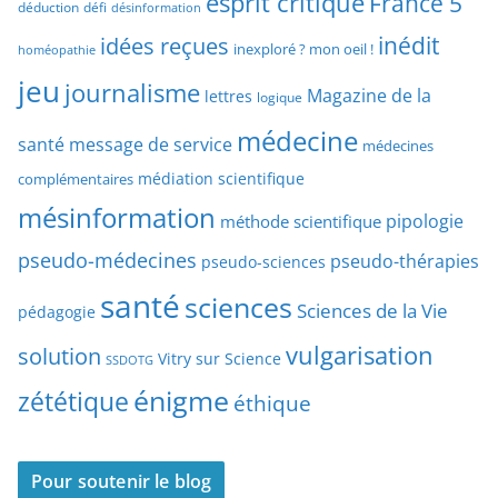
esprit critique
France 5
y
déduction
défi
désinformation
p
p
idées reçues
inédit
a
inexploré ? mon oeil !
homéopathie
e
r
jeu
d
journalisme
Magazine de la
lettres
logique
d
’
a
médecine
a
santé
message de service
médecines
t
r
médiation scientifique
complémentaires
e
t
mésinformation
pipologie
méthode scientifique
i
c
pseudo-médecines
pseudo-thérapies
pseudo-sciences
l
santé
sciences
e
Sciences de la Vie
pédagogie
s
vulgarisation
solution
Vitry sur Science
SSDOTG
énigme
zététique
éthique
Pour soutenir le blog