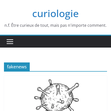
Passer
curiologie
au
contenu
n.f. Être curieux de tout, mais pas n'importe comment.
fakenews