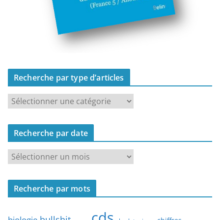
Recherche par type d’articles
R
e
c
Recherche par date
h
e
R
r
e
c
c
h
Recherche par mots
h
e
e
p
cds
r
bullshit
biologie