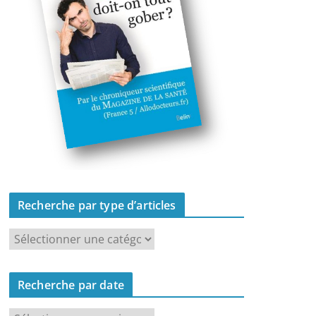
Recherche par type d’articles
R
e
c
Recherche par date
h
e