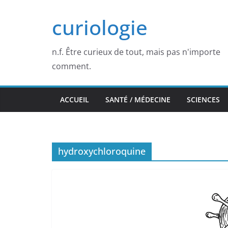
Passer
curiologie
au
contenu
n.f. Être curieux de tout, mais pas n'importe
comment.
ACCUEIL
SANTÉ / MÉDECINE
SCIENCES
hydroxychloroquine