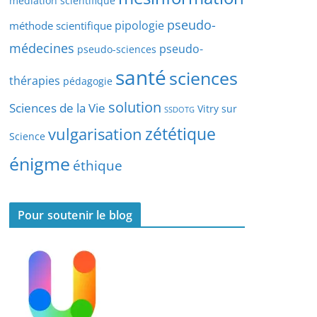
médiation scientifique
l
pseudo-
pipologie
méthode scientifique
e
s
médecines
pseudo-
pseudo-sciences
santé
sciences
thérapies
pédagogie
solution
Sciences de la Vie
Vitry sur
SSDOTG
zététique
vulgarisation
Science
énigme
éthique
Pour soutenir le blog