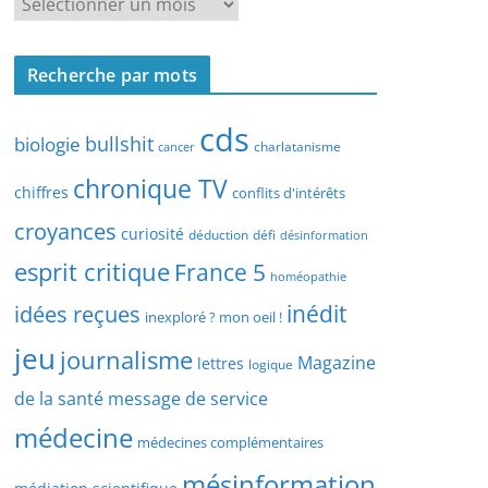
R
r
e
c
c
h
Recherche par mots
h
e
e
p
cds
r
bullshit
biologie
charlatanisme
a
cancer
c
r
chronique TV
h
chiffres
conflits d'intérêts
t
e
croyances
y
curiosité
déduction
défi
désinformation
p
p
esprit critique
France 5
a
homéopathie
e
r
idées reçues
inédit
d
inexploré ? mon oeil !
d
’
jeu
journalisme
a
Magazine
lettres
logique
a
t
r
de la santé
message de service
e
t
médecine
médecines complémentaires
i
c
mésinformation