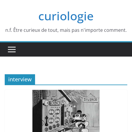
Passer
curiologie
au
contenu
n.f. Être curieux de tout, mais pas n'importe comment.
interview