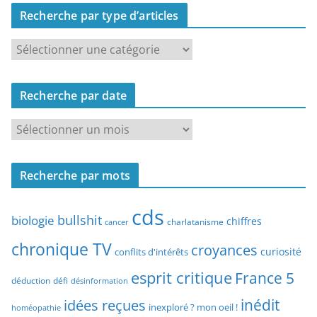
Recherche par type d’articles
R
e
c
Recherche par date
h
e
R
r
e
c
c
h
Recherche par mots
h
e
e
p
cds
r
bullshit
biologie
chiffres
charlatanisme
a
cancer
c
r
chronique TV
croyances
h
curiosité
conflits d'intérêts
t
e
esprit critique
France 5
y
déduction
défi
désinformation
p
p
idées reçues
inédit
a
inexploré ? mon oeil !
homéopathie
e