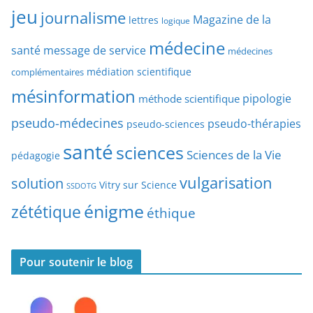
r
jeu
d
journalisme
Magazine de la
lettres
logique
d
’
a
médecine
a
santé
message de service
médecines
t
r
médiation scientifique
complémentaires
e
t
mésinformation
pipologie
méthode scientifique
i
c
pseudo-médecines
pseudo-thérapies
pseudo-sciences
l
santé
sciences
e
Sciences de la Vie
pédagogie
s
vulgarisation
solution
Vitry sur Science
SSDOTG
énigme
zététique
éthique
Pour soutenir le blog