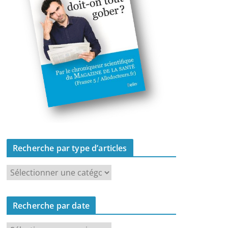
Recherche par type d’articles
R
e
c
Recherche par date
h
e