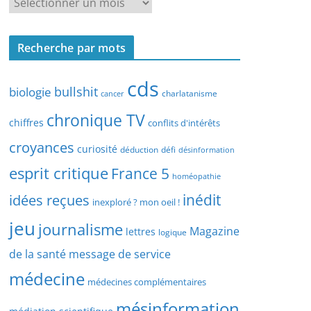
R
r
e
c
c
h
Recherche par mots
h
e
e
p
cds
r
bullshit
biologie
charlatanisme
a
cancer
c
r
chronique TV
h
chiffres
conflits d'intérêts
t
e
croyances
y
curiosité
déduction
défi
désinformation
p
p
esprit critique
France 5
a
homéopathie
e
r
idées reçues
inédit
d
inexploré ? mon oeil !
d
’
jeu
journalisme
a
Magazine
lettres
logique
a
t
r
de la santé
message de service
e
t
médecine
médecines complémentaires
i
c
mésinformation