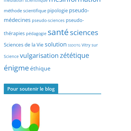
médiation scientifique
l
pseudo-
pipologie
méthode scientifique
e
s
médecines
pseudo-
pseudo-sciences
santé
sciences
thérapies
pédagogie
solution
Sciences de la Vie
Vitry sur
SSDOTG
zététique
vulgarisation
Science
énigme
éthique
Pour soutenir le blog