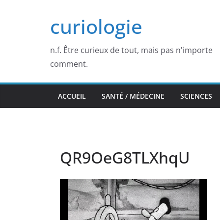
Passer
curiologie
au
contenu
n.f. Être curieux de tout, mais pas n'importe
comment.
ACCUEIL
SANTÉ / MÉDECINE
SCIENCES
QR9OeG8TLXhqU