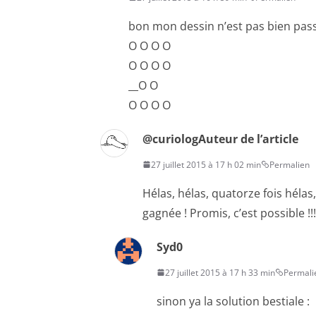
bon mon dessin n’est pas bien passé
O O O O
O O O O
__O O
O O O O
@curiolog
Auteur de l’article
27 juillet 2015 à 17 h 02 min
Permalien
Hélas, hélas, quatorze fois hélas,
gagnée ! Promis, c’est possible !!
Syd0
27 juillet 2015 à 17 h 33 min
Permali
sinon ya la solution bestiale :