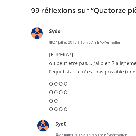
99 réflexions sur “
Quatorze pi
Sydo
27 juillet 2015 à 16 h 57 min
Permalien
[EUREKA !]
ou peut etre pas…. J’ai bien 7 alignem
l’équidistance n’ est pas possible (un
O O O O
O O O O
O O
O O O O
Syd0
27 juillet 2015 à 16 h 59 min
Permalien