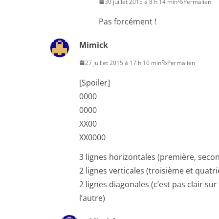
30 juillet 2015 à 8 h 14 min
Permalien
Pas forcément !
Mimick
27 juillet 2015 à 17 h 10 min
Permalien
[Spoiler]
0000
0000
XX00
XX0000
3 lignes horizontales (première, seco
2 lignes verticales (troisième et quatr
2 lignes diagonales (c’est pas clair su
l’autre)