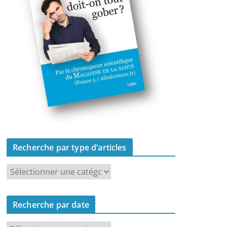
Recherche par type d’articles
R
e
c
Recherche par date
h
e