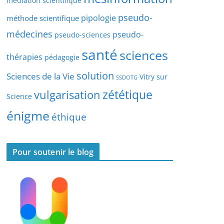
médiation scientifique
l
pseudo-
pipologie
méthode scientifique
e
s
médecines
pseudo-
pseudo-sciences
santé
sciences
thérapies
pédagogie
solution
Sciences de la Vie
Vitry sur
SSDOTG
zététique
vulgarisation
Science
énigme
éthique
Pour soutenir le blog