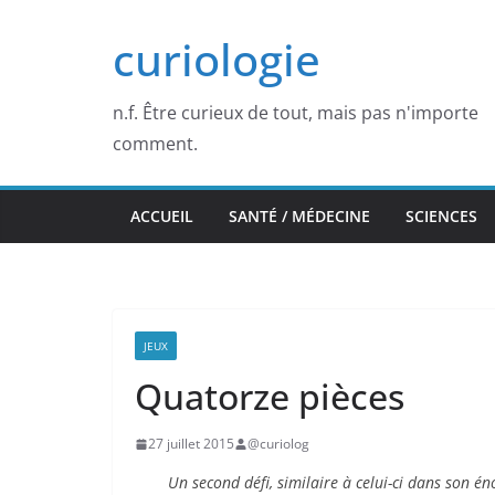
Passer
curiologie
au
contenu
n.f. Être curieux de tout, mais pas n'importe
comment.
ACCUEIL
SANTÉ / MÉDECINE
SCIENCES
JEUX
Quatorze pièces
27 juillet 2015
@curiolog
Un second défi, similaire à celui-ci dans son é