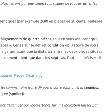
Résolvez-les une par une, sinon vous risquez de vous arracher les
ntiques (par exemple 2€80 en pièces de 20 cents). Faites-le
 alignements de quatre pièces
, tout en vous assurant qu’il
ièces »
. Cerise sur le défi (et
condition obligatoire
de votre
le garantissant que la
distance
entre les deux pièces situées
reusement identique dans les sept cas
. Faut-il le préciser : il
 !
 les commentaire (voire d’y poster votre solution,
à la condition
 !]
ou
[spoiler]
)…
gnez de tomber par inadvertance sur une indication laissée par