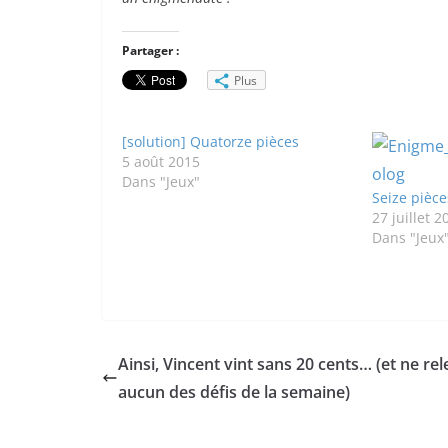
Partager :
Plus
[solution] Quatorze pièces
5 août 2015
Dans "Jeux"
Seize pièc
27 juillet 2
Dans "Jeux
Ainsi, Vincent vint sans 20 cents… (et ne rel
aucun des défis de la semaine)