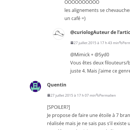
OOOOOOOOOO
les alignements se chevauchen
un café =)
@curiolog
Auteur de l’arti
27 juillet 2015 à 17 h 43 min
Perm
@Mimick + @Syd0
Vous êtes deux filouteurs/
juste 4. Mais j’aime ce gen
Quentin
27 juillet 2015 à 17 h 07 min
Permalien
[SPOILER?]
Je propose de faire une étoile à 7 bra
réalisée mais je ne sais pas s’il exis