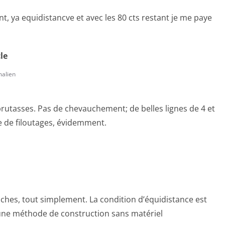
t, ya equidistancve et avec les 80 cts restant je me paye
cle
alien
brutasses. Pas de chevauchement; de belles lignes de 4 et
re de filoutages, évidemment.
nches, tout simplement. La condition d’équidistance est
te une méthode de construction sans matériel