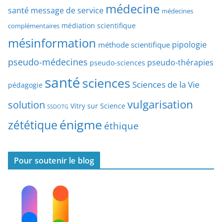
a
médecine
a
santé
message de service
médecines
t
r
médiation scientifique
complémentaires
e
t
mésinformation
pipologie
méthode scientifique
i
c
pseudo-médecines
pseudo-thérapies
pseudo-sciences
l
santé
sciences
e
Sciences de la Vie
pédagogie
s
vulgarisation
solution
Vitry sur Science
SSDOTG
énigme
zététique
éthique
Pour soutenir le blog