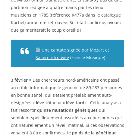
partition rédigée à quatre mains par les deux
musiciens en 1785 (référence K477a dans le catalogue
Köchel) aurait été retrouvée. Si c’était confirmé, avouez
que ça mériterait le coup d’oreille !
Une cantate signée par Mozart et
Salieri retrouvée
(France Musique)
3 février
Des chercheurs nord-américains ont passé
au crible informatique
le génome de 89.283 personnes
en bonne santé, qui s’étaient préalablement auto-
désignées «
lève-tôt
» ou «
lève-tard
« . Cette analyse a
fait ressortir
quinze
mutations génétiques
qui
semblent spécifiquement associées aux personnes qui
ont naturellement un réveil matinal. Si ces observations
venaient à être confirmées,
le poids de la génétique