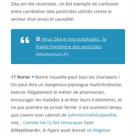
Zika ont été recensées. Un bel exemple de confusion
entre corrélation (des pesticides utilisés contre le
vecteur d’un virus) et causalité.
Virus Zika et microcéphalies : la
fragile hypothèse des pesticides
(Allodocteurs.fr)
17 février
Bonne nouvelle pour tous les charlatans !
On peut être un dangereux pipologue multirécidiviste,
exercer illégalement le métier de pharmacien,
encourager les malades à arrêter leurs traitements, et
ne pas prendre de prison ferme. Il est vraiment temps
que j’ouvre mon cabinet de
luthomictiothérapeuthe
,
moi…
Comme me l’a fait remarquer
l’ami
@Skeptboarder
,
le Figaro
avait dressé
un élogieux