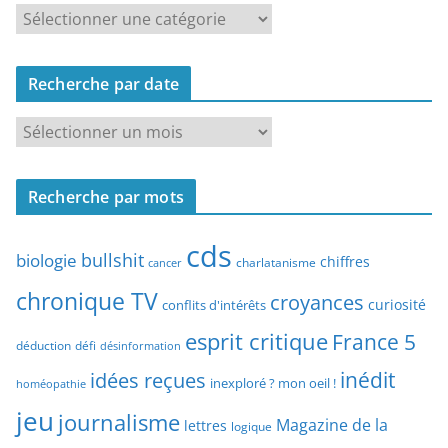
R
e
c
Recherche par date
h
e
R
r
e
c
c
h
Recherche par mots
h
e
e
p
cds
r
bullshit
biologie
chiffres
charlatanisme
a
cancer
c
r
chronique TV
croyances
h
curiosité
conflits d'intérêts
t
e
esprit critique
France 5
y
déduction
défi
désinformation
p
p
idées reçues
inédit
a
inexploré ? mon oeil !
homéopathie
e
r
jeu
d
journalisme
Magazine de la
lettres
logique
d
’