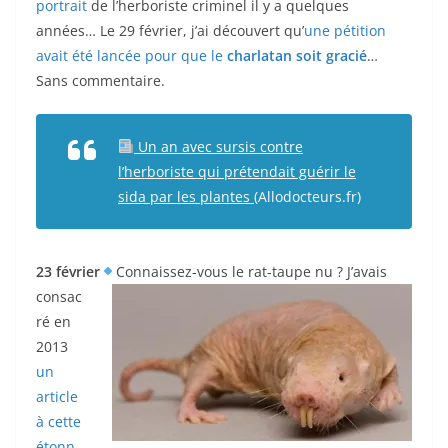
portrait
de l’herboriste criminel il y a quelques
années… Le 29 février, j’ai découvert qu’
une pétition
avait été lancée pour que le
charlatan soit gracié
…
Sans commentaire.
Un an avec sursis contre
l’herboriste qui prétendait guérir le
sida par les plantes
(Allodocteurs.fr)
23 février
Connaissez-vous le rat-taupe nu ? J’avais
consac
ré en
2013
un
article
à cette
étonn