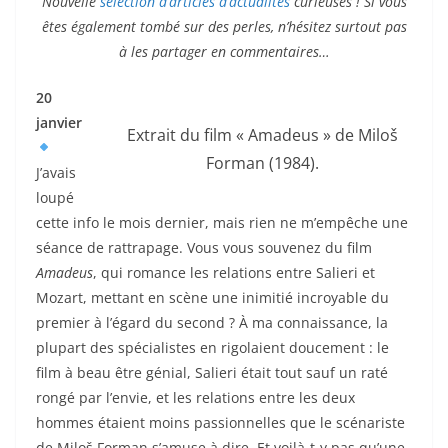
Nouvelle
sélection d’articles d’actualités
curieuses ! Si vous
êtes également tombé sur des perles, n’hésitez surtout pas
à les partager en commentaires…
20
janvier
Extrait du film « Amadeus » de Miloš
Forman (1984).
J’avais
loupé
cette info le mois dernier, mais rien ne m’empêche une
séance de rattrapage. Vous vous souvenez du film
Amadeus
, qui romance les relations entre Salieri et
Mozart, mettant en scène une inimitié incroyable du
premier à l’égard du second ? À ma connaissance, la
plupart des spécialistes en rigolaient doucement : le
film à beau être génial, Salieri était tout sauf un raté
rongé par l’envie, et les relations entre les deux
hommes étaient moins passionnelles que le scénariste
de Miloš Forman s’amuse à dire. Et voilà-t-y pas qu’une