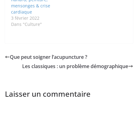
systématique,
mensonges & crise
confiance dans ma
cardiaque
mémoire de bidet
3 février 2022
slovaque), cette
Dans "Culture"
première édition n'est
pas…
Que peut soigner l’acupuncture ?
Les classiques : un problème démographique
Laisser un commentaire