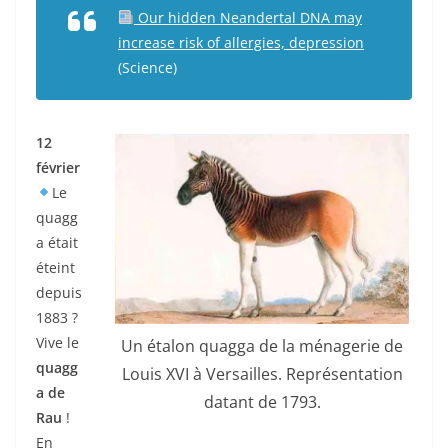
Our hidden Neandertal DNA may
increase risk of allergies, depression
(Science)
12
février
Le
quagg
a était
éteint
depuis
1883 ?
Vive le
Un étalon quagga de la ménagerie de
quagg
Louis XVI à Versailles. Représentation
a de
datant de 1793.
Rau
!
En