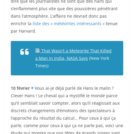
dire que les journalistes ne sont que des naïfs qui
s’enflamment plus vite que des poussières pénétrant
dans l’atmosphère. L’affaire ne devrait donc pas
enrichir la
liste des « météorites intéressants »
tenue
par Harvard.
That Wasn’t a Meteorite That Killed
a Man in India, NASA Says
(New York
Times)
10 février
Vous ai-je déjà parlé de Hans le malin ?
Clever Hans ! Le cheval qui a mystifié le monde parce
qu’il semblait savoir compter, alors qu’il réagissait aux
discrets changements d’émotions des spectateurs à
l’approche du résultat du calcul… Pour ceux à qui ça
parle, comme pour ceux à qui ça ne parle pas, voici une
étude qui montre que nos têtes de grands singes sont