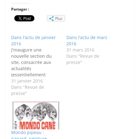
Partager :
Plus
Dans l’actu de janvier
Dans l’actu de mars
2016
2016
J'inaugure une
31 mars 2016
nouvelle section du
Dans "Revue de
site, consacrée aux
presse"
actualités
(essentiellement
scientifiques et
31 janvier 2016
médicales, mais pas
Dans "Revue de
exclusivement) d'indice
presse"
curiologique élevé qui
ont retenu mon
attention durant les
semaines écoulées.
Manquant encore un
peu de méthode (pas
Mondo pipeau :
de recension
nanard, peinture,