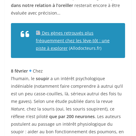
dans notre relation à l’oreiller
resterait encore à être
évaluée avec précision…
Des gènes retrouvés plus
fréquemment chez les lève-tôt : une
piste à explorer
(Allodocteurs.fr)
8 février
Chez
l’humain, le
soupir
a un intérêt psychologique
indéniable (notamment faire comprendre à autrui qu’il
est un peu casse-couilles, là, sérieux autrui des fois tu
me gaves). Selon une étude publiée dans la revue
Nature
, chez la souris (oui, les souris soupirent), ce
réflexe n’est piloté
que par 200 neurones
. Les auteurs
postulent au passage un intérêt physiologique du
soupir : aider au bon fonctionnement des poumons, en