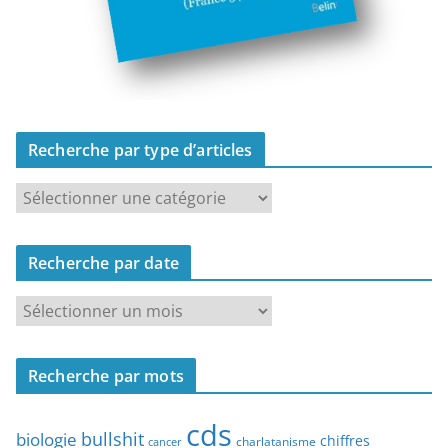
Recherche par type d’articles
R
e
c
Recherche par date
h
e
R
r
e
c
c
h
Recherche par mots
h
e
e
p
cds
r
bullshit
biologie
chiffres
charlatanisme
a
cancer