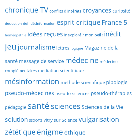
c
r
chronique TV
croyances
h
curiosité
conflits d'intérêts
t
e
esprit critique
France 5
y
déduction
défi
désinformation
p
p
idées reçues
inédit
a
inexploré ? mon oeil !
homéopathie
e
r
jeu
d
journalisme
Magazine de la
lettres
logique
d
’
a
médecine
a
santé
message de service
médecines
t
r
médiation scientifique
complémentaires
e
t
mésinformation
pipologie
méthode scientifique
i
c
pseudo-médecines
pseudo-thérapies
pseudo-sciences
l
santé
sciences
e
Sciences de la Vie
pédagogie
s
vulgarisation
solution
Vitry sur Science
SSDOTG
énigme
zététique
éthique