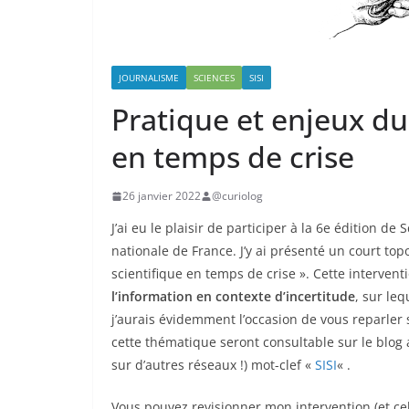
JOURNALISME
SCIENCES
SISI
Pratique et enjeux du
en temps de crise
26 janvier 2022
@curiolog
J’ai eu le plaisir de participer à la 6e édition de
nationale de France. J’y ai présenté un court to
scientifique en temps de crise ». Cette intervent
l’information en contexte d’incertitude
, sur le
j’aurais évidemment l’occasion de vous reparler s
cette thématique seront consultable sur le blog 
sur d’autres réseaux !) mot-clef «
SISI
« .
Vous pouvez revisionner mon intervention (et cel