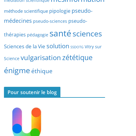
médiation scientifique
l
pseudo-
pipologie
méthode scientifique
e
s
médecines
pseudo-
pseudo-sciences
santé
sciences
thérapies
pédagogie
solution
Sciences de la Vie
Vitry sur
SSDOTG
zététique
vulgarisation
Science
énigme
éthique
Pour soutenir le blog