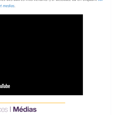
et medias
.