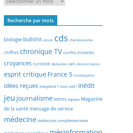
R
r
e
c
c
h
Recherche par mots
h
e
e
p
cds
r
bullshit
biologie
charlatanisme
a
cancer
c
r
chronique TV
h
chiffres
conflits d'intérêts
t
e
croyances
y
curiosité
déduction
défi
désinformation
p
p
esprit critique
France 5
a
homéopathie
e
r
idées reçues
inédit
d
inexploré ? mon oeil !
d
’
jeu
journalisme
a
Magazine
lettres
logique
a
t
r
de la santé
message de service
e
t
médecine
médecines complémentaires
i
c
mésinformation