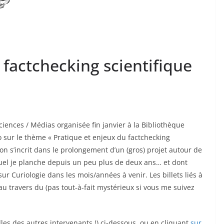
 factchecking scientifique
 Sciences / Médias organisée fin janvier à la Bibliothèque
po sur le thème « Pratique et enjeux du factchecking
ion s’incrit dans le prolongement d’un (gros) projet autour de
quel je planche depuis un peu plus de deux ans… et dont
ur Curiologie dans les mois/années à venir. Les billets liés à
au travers du (pas tout-à-fait mystérieux si vous me suivez
les des autres intervenants !) ci-dessous, ou en cliquant
sur