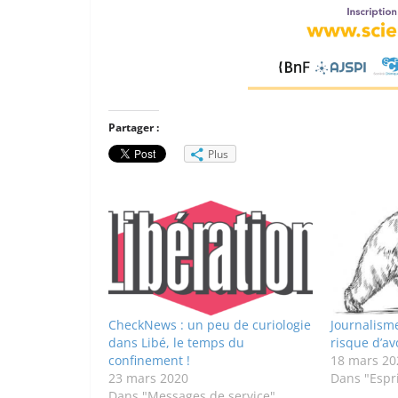
Partager :
Plus
CheckNews : un peu de curiologie
Journalisme
dans Libé, le temps du
risque d’avo
confinement !
18 mars 20
23 mars 2020
Dans "Espri
Dans "Messages de service"