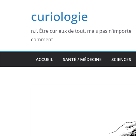
Passer
curiologie
au
contenu
n.f. Être curieux de tout, mais pas n'importe
comment.
ACCUEIL
SANTÉ / MÉDECINE
SCIENCES