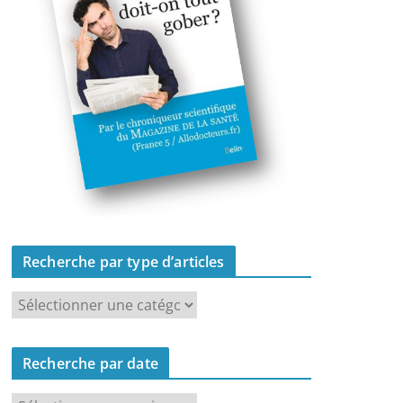
Recherche par type d’articles
R
e
c
Recherche par date
h
e