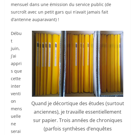
mensuel dans une émission du service public (de
surcroît avec un petit gars qui n’avait jamais fait
d’antenne auparavant) !
Débu
t
juin,
j’ai
appri
s que
cette
inter
venti
on
Quand je décortique des études (surtout
mens
anciennes), je travaille essentiellement
uelle
sur papier. Trois années de chroniques
ne
(parfois synthèses d’enquêtes
serai