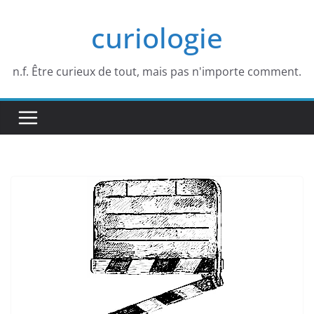
Passer
curiologie
au
contenu
n.f. Être curieux de tout, mais pas n'importe comment.