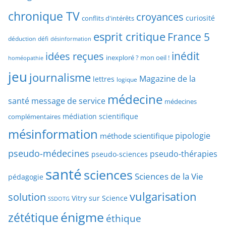
c
r
chronique TV
croyances
h
curiosité
conflits d'intérêts
t
e
esprit critique
France 5
y
déduction
défi
désinformation
p
p
idées reçues
inédit
a
inexploré ? mon oeil !
homéopathie
e
r
jeu
d
journalisme
Magazine de la
lettres
logique
d
’
a
médecine
a
santé
message de service
médecines
t
r
médiation scientifique
complémentaires
e
t
mésinformation
pipologie
méthode scientifique
i
c
pseudo-médecines
pseudo-thérapies
pseudo-sciences
l
santé
sciences
e
Sciences de la Vie
pédagogie
s
vulgarisation
solution
Vitry sur Science
SSDOTG
énigme
zététique
éthique