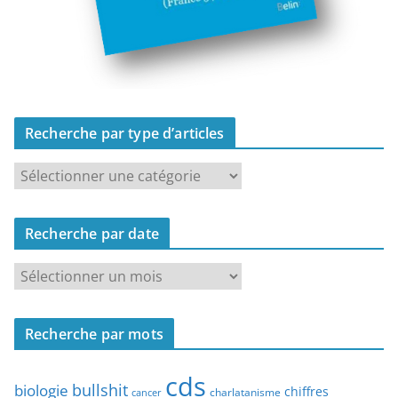
Recherche par type d’articles
R
e
c
Recherche par date
h
e
R
r
e
c
c
h
Recherche par mots
h
e
e
p
cds
r
bullshit
biologie
chiffres
charlatanisme
a
cancer