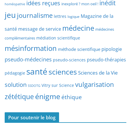
idées reçues
inédit
a
inexploré ? mon oeil !
homéopathie
e
r
jeu
d
journalisme
Magazine de la
lettres
logique
d
’
a
médecine
a
santé
message de service
médecines
t
r
médiation scientifique
complémentaires
e
t
mésinformation
pipologie
méthode scientifique
i
c
pseudo-médecines
pseudo-thérapies
pseudo-sciences
l
santé
sciences
e
Sciences de la Vie
pédagogie
s
vulgarisation
solution
Vitry sur Science
SSDOTG
énigme
zététique
éthique
Pour soutenir le blog