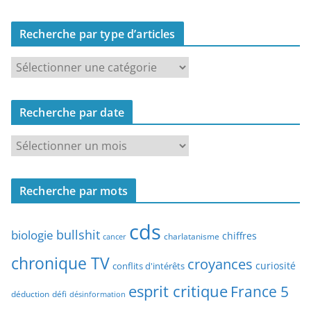
Recherche par type d’articles
R
e
c
Recherche par date
h
e
R
r
e
c
c
h
Recherche par mots
h
e
e
p
cds
r
bullshit
biologie
chiffres
charlatanisme
a
cancer
c
r
chronique TV
croyances
h
curiosité
conflits d'intérêts
t
e
esprit critique
France 5
y
déduction
défi
désinformation
p
p