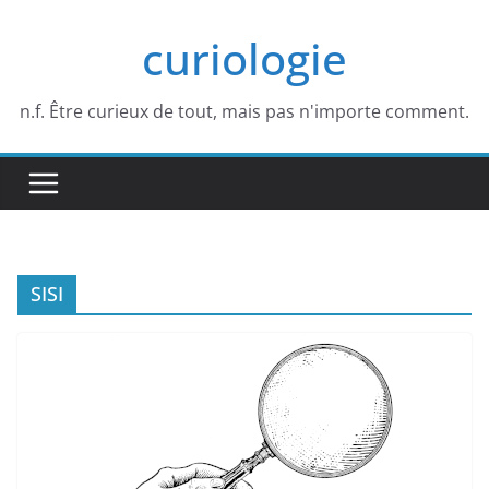
Passer
curiologie
au
contenu
n.f. Être curieux de tout, mais pas n'importe comment.
SISI