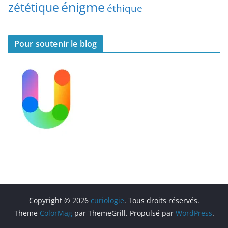
énigme
zététique
éthique
Pour soutenir le blog
Copyright © 2026
curiologie
. Tous droits réservés.
Theme
ColorMag
par ThemeGrill. Propulsé par
WordPress
.