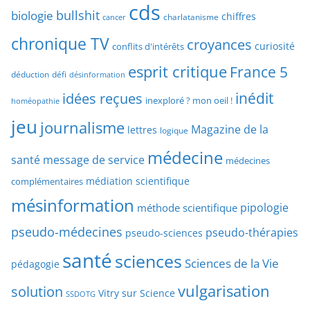
p
cds
r
bullshit
biologie
chiffres
charlatanisme
a
cancer
c
r
chronique TV
croyances
h
curiosité
conflits d'intérêts
t
e
esprit critique
France 5
y
déduction
défi
désinformation
p
p
idées reçues
inédit
a
inexploré ? mon oeil !
homéopathie
e
r
jeu
d
journalisme
Magazine de la
lettres
logique
d
’
a
médecine
a
santé
message de service
médecines
t
r
médiation scientifique
complémentaires
e
t
mésinformation
pipologie
méthode scientifique
i
c
pseudo-médecines
pseudo-thérapies
pseudo-sciences
l
santé
sciences
e
Sciences de la Vie
pédagogie
s
vulgarisation
solution
Vitry sur Science
SSDOTG