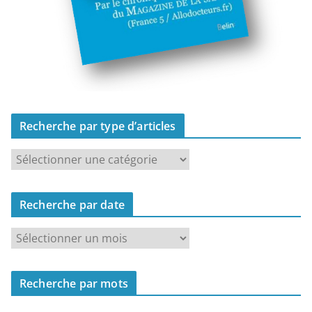
Recherche par type d’articles
R
e
c
Recherche par date
h
e
R
r
e
c
c
h
Recherche par mots
h
e
e