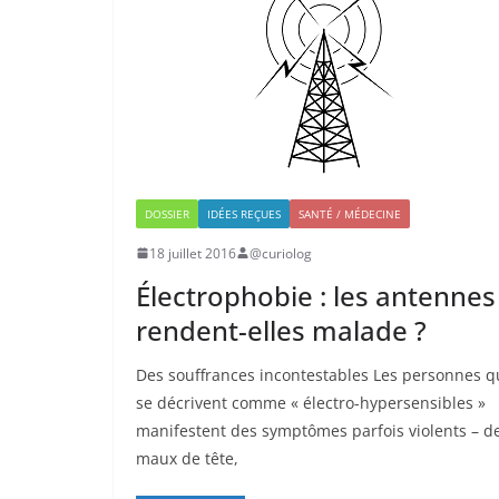
DOSSIER
IDÉES REÇUES
SANTÉ / MÉDECINE
18 juillet 2016
@curiolog
Électrophobie : les antennes
rendent-elles malade ?
Des souffrances incontestables Les personnes q
se décrivent comme « électro-hypersensibles »
manifestent des symptômes parfois violents – d
maux de tête,