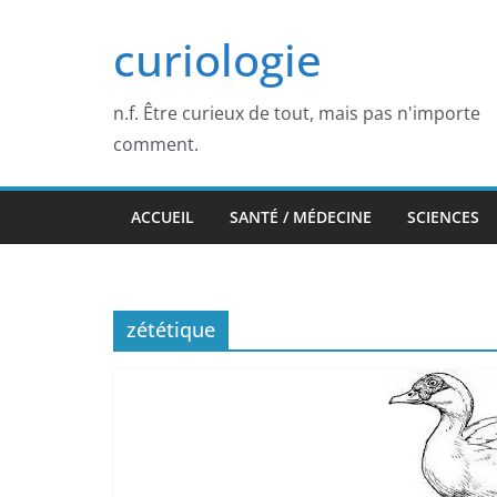
Passer
curiologie
au
contenu
n.f. Être curieux de tout, mais pas n'importe
comment.
ACCUEIL
SANTÉ / MÉDECINE
SCIENCES
zététique