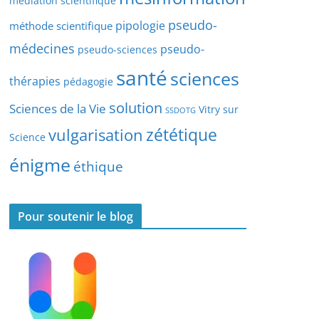
médiation scientifique
l
pseudo-
pipologie
méthode scientifique
e
s
médecines
pseudo-
pseudo-sciences
santé
sciences
thérapies
pédagogie
solution
Sciences de la Vie
Vitry sur
SSDOTG
zététique
vulgarisation
Science
énigme
éthique
Pour soutenir le blog