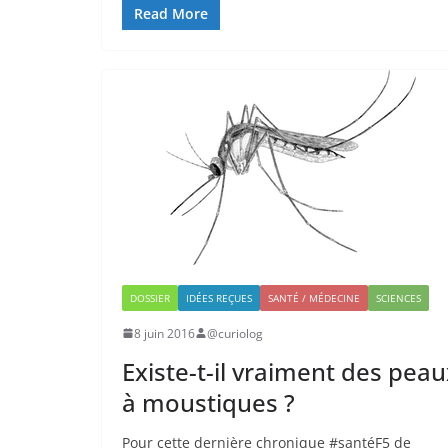
Read More
DOSSIER
IDÉES REÇUES
SANTÉ / MÉDECINE
SCIENCES
8 juin 2016
@curiolog
Existe-t-il vraiment des peau
à moustiques ?
Pour cette dernière chronique #santéF5 de