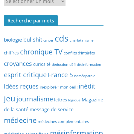
R
r
e
c
c
h
Recherche par mots
h
e
e
p
cds
r
bullshit
biologie
charlatanisme
a
cancer
c
r
chronique TV
h
chiffres
conflits d'intérêts
t
e
croyances
y
curiosité
déduction
défi
désinformation
p
p
esprit critique
France 5
a
homéopathie
e
r
idées reçues
inédit
d
inexploré ? mon oeil !
d
’
jeu
journalisme
a
Magazine
lettres
logique
a
t
r
de la santé
message de service
e
t
médecine
médecines complémentaires
i
c
mésinformation