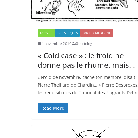
DOSSIER
IDÉES REÇUES
SANTÉ / MÉDECINE
4 novembre 2016
@curiolog
« Cold case » : le froid ne
donne pas le rhume, mais…
« Froid de novembre, cache ton membre, disait
Pierre Theillard de Chardin… » Pierre Desproges
les réquisitoires du Tribunal des Flagrants Délir
Read More