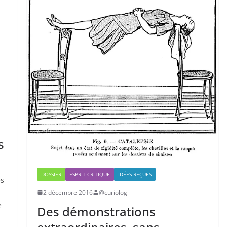
s
DOSSIER
ESPRIT CRITIQUE
IDÉES REÇUES
es
2 décembre 2016
@curiolog
e
Des démonstrations