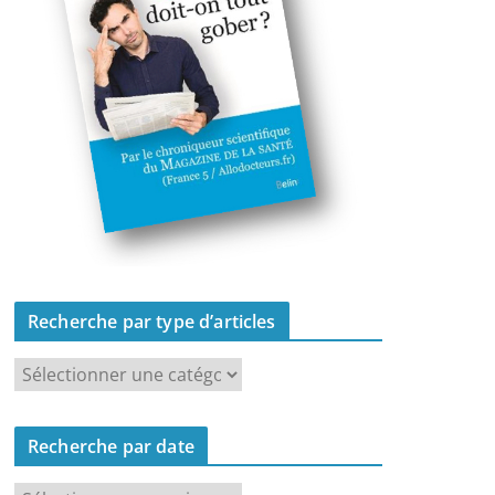
Recherche par type d’articles
R
e
c
Recherche par date
h
e