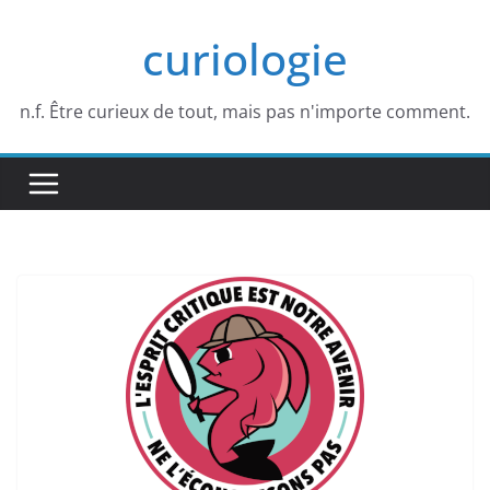
Passer
curiologie
au
contenu
n.f. Être curieux de tout, mais pas n'importe comment.