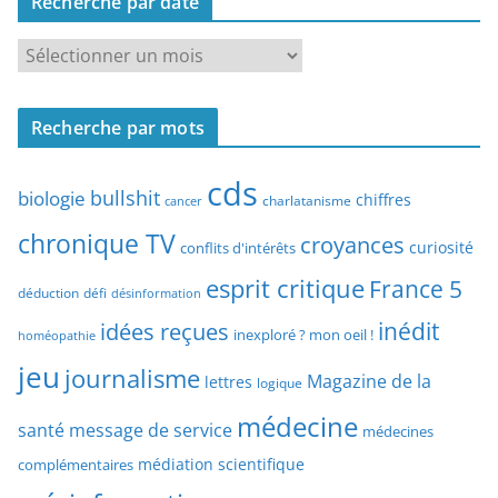
Recherche par date
h
e
R
r
e
c
c
h
Recherche par mots
h
e
e
p
cds
r
bullshit
biologie
chiffres
charlatanisme
a
cancer
c
r
chronique TV
croyances
h
curiosité
conflits d'intérêts
t
e
esprit critique
France 5
y
déduction
défi
désinformation
p
p
idées reçues
inédit
a
inexploré ? mon oeil !
homéopathie
e
r
jeu
d
journalisme
Magazine de la
lettres
logique
d
’
a
médecine
a
santé
message de service
médecines
t
r
médiation scientifique
complémentaires
e
t