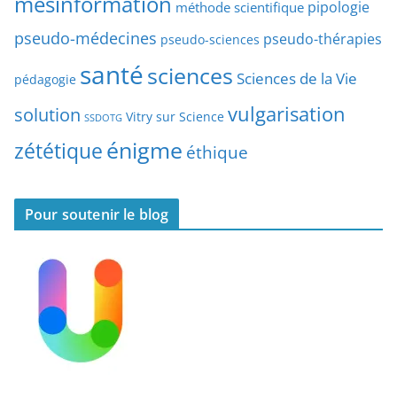
mésinformation
pipologie
méthode scientifique
i
c
pseudo-médecines
pseudo-thérapies
pseudo-sciences
l
santé
sciences
e
Sciences de la Vie
pédagogie
s
vulgarisation
solution
Vitry sur Science
SSDOTG
énigme
zététique
éthique
Pour soutenir le blog